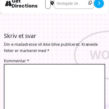
Get
Address - MIRAI [FfQFxvfoG]
Destination Address - MIRAI [S72
Directions
Skriv et svar
Din e-mailadresse vil ikke blive publiceret.
Krævede
felter er markeret med
*
Kommentar
*