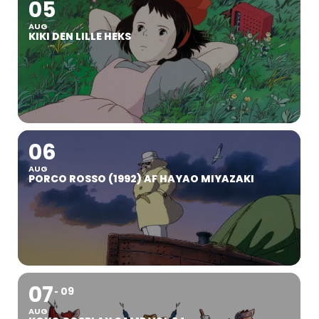
05
AUG
KIKI DEN LILLE HEKS
06
AUG
PORCO ROSSO (1992) AF HAYAO MIYAZAKI
07
09
AUG