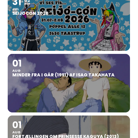
31
02
AUG
JUL
SEIJOCON 2026
01
AUG
MINDER FRA I GÅR (1991) AF ISAO TAKAHATA
01
AUG
FORTÆLLINGEN OM PRINSESSE KAGUYA (2013)