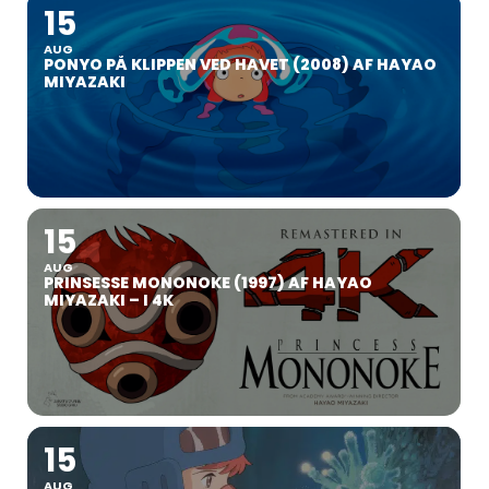
15
AUG
PONYO PÅ KLIPPEN VED HAVET (2008) AF HAYAO
MIYAZAKI
15
AUG
PRINSESSE MONONOKE (1997) AF HAYAO
MIYAZAKI – I 4K
15
AUG