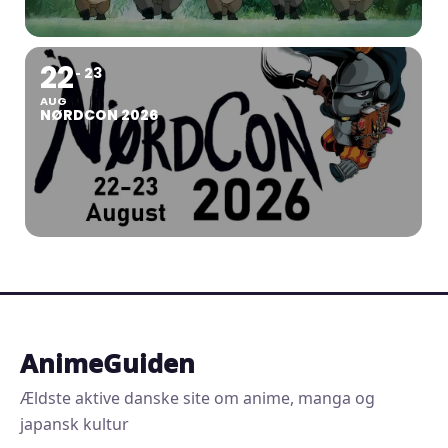
22
23
AUG
NØRDCON 2026
AnimeGuiden
Ældste aktive danske site om anime, manga og
japansk kultur