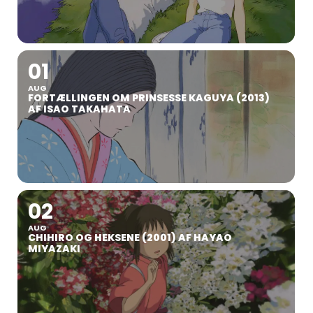
We are unfortunately unable to offer single day tickets, but have
raised the amount of tickets for sale
01
AUG
FORTÆLLINGEN OM PRINSESSE KAGUYA (2013)
AF ISAO TAKAHATA
WILL WE SEE YOU AT NINJIN-CON 2023??
Art by @Mayonnaise in spring
02
AUG
CHIHIRO OG HEKSENE (2001) AF HAYAO
MIYAZAKI