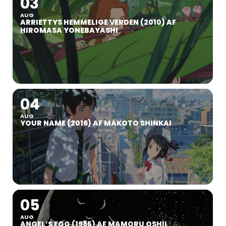
03
AUG
ARRIETTYS HEMMELIGE VERDEN (2010) AF
HIROMASA YONEBAYASHI
04
AUG
YOUR NAME (2016) AF MAKOTO SHINKAI
05
AUG
ANGEL’S EGG (1985) AF MAMORU OSHII