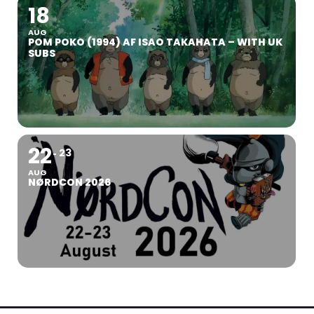
18
AUG
POM POKO (1994) AF ISAO TAKAHATA – WITH UK
SUBS
22
23
AUG
NØRDCON 2026