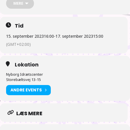
MERE
Tid
Billetter til Ninjin-Con 2023 er nu tilgængelige!
15. september 2023
16:00
-
17. september 2023
15:00
(GMT+02:00)
Lokation
FIND BILLETTER HER:
https://conbillet.dk/event/ninjin23/
Nyborg Idrætscenter
Storebæltsvej 13-15
Der er et begrænset antal billetter så tøv ikke med at få købt dine
ANDRE EVENTS
billetter!
LÆS MERE