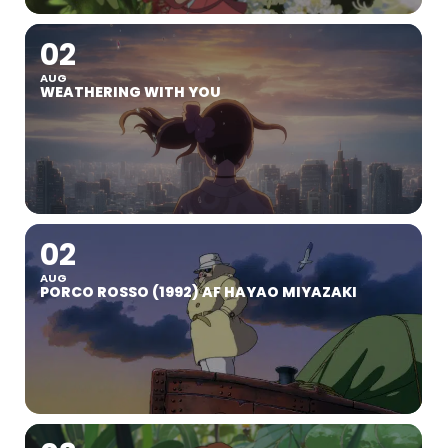
02
AUG
WEATHERING WITH YOU
02
AUG
PORCO ROSSO (1992) AF HAYAO MIYAZAKI