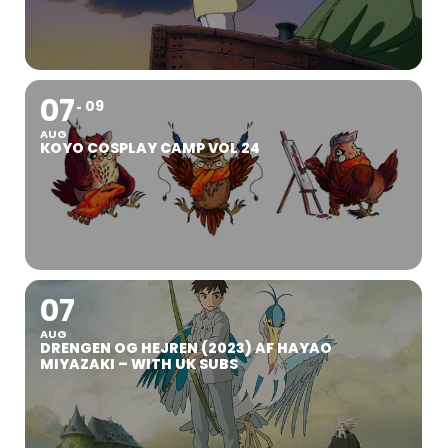
07
09
AUG
KOYO COSPLAY CAMP VOL 24
07
AUG
DRENGEN OG HEJREN (2023) AF HAYAO
MIYAZAKI – WITH UK SUBS