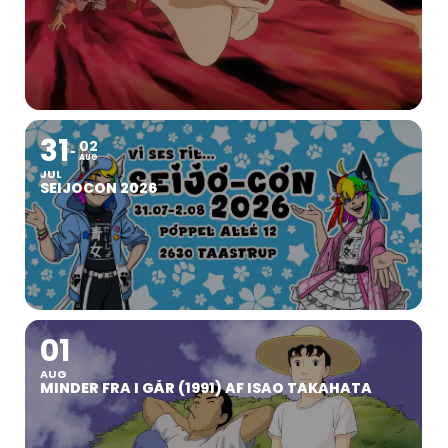
When and where is it?
The con this year will be the 15th to 17th of September. The con Will
open friday at 16:00 (4pm) and closes at 15:00 (3pm) sunday.
31
02
AUG
Once again in familiar surroundings at Nyborg Idrætscenter
JUL
SEIJOCON 2026
The address is Storebæltsvej 13-15, 5800 Nyborg.
What does it cost?
01
AUG
A weekend ticket costs 150,- DKK.
MINDER FRA I GÅR (1991) AF ISAO TAKAHATA
A sleeping hall ticket costs 50,- DKK.