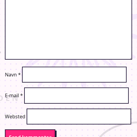
Vi tilbyder desværre ikke enkelt-dagsbilletter, men til gengæld har
vi i år hævet antallet af billetter til salg
SES VI TIL NINJIN-CON 2023??
Navn
*
Art by
Mayonnaise in Spring
E-mail
*
[ENGLISH VERSION]
Websted