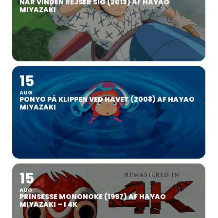
NÅR VINDEN REJSER SIG (2013) AF HAYAO
MIYAZAKI
15
AUG
PONYO PÅ KLIPPEN VED HAVET (2008) AF HAYAO
MIYAZAKI
15
AUG
PRINSESSE MONONOKE (1997) AF HAYAO
MIYAZAKI – I 4K