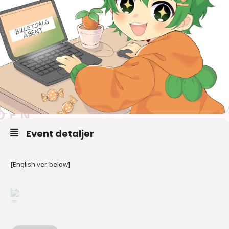
Event detaljer
[English ver. below]
SÅ ER DET ENDELIG TID