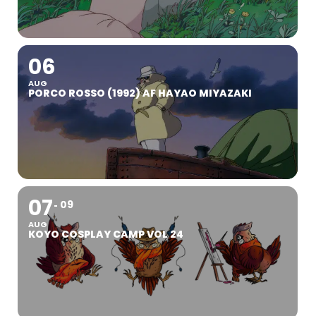
06
AUG
PORCO ROSSO (1992) AF HAYAO MIYAZAKI
07
09
AUG
KOYO COSPLAY CAMP VOL 24