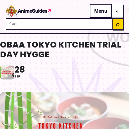
Gå til indhold
AnimeGuiden
↗
Menu
Søg på AnimeGuiden
⌕
OBAA TOKYO KITCHEN TRIAL
DAY HYGGE
28
SEP