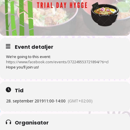
Event detaljer
We’re going to this event:
https://www.facebook.com/events/372249553721894/?ti=cl
Hope you’ll join us!
Tid
28. september 2019
11:00
-
14:00
(GMT+02:00)
Organisator