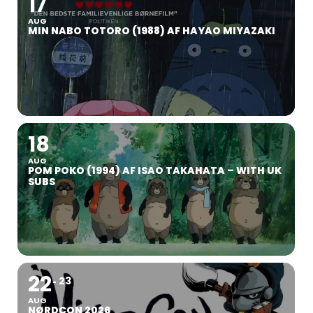
17
AUG
MIN NABO TOTORO (1988) AF HAYAO MIYAZAKI
18
AUG
POM POKO (1994) AF ISAO TAKAHATA – WITH UK
SUBS
22
23
AUG
NØRDCON 2026