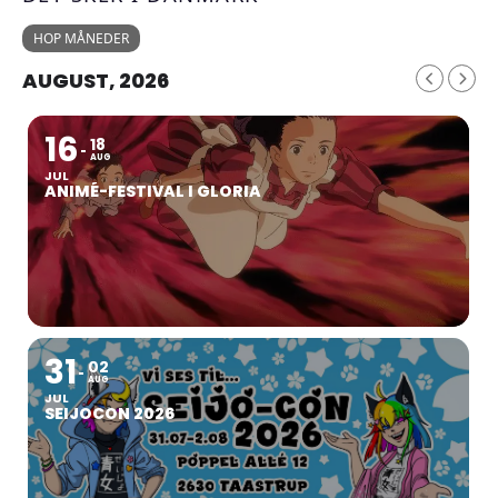
HOP MÅNEDER
AUGUST, 2026
16
18
AUG
JUL
ANIMÉ-FESTIVAL I GLORIA
31
02
AUG
JUL
SEIJOCON 2026