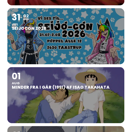
31
02
AUG
JUL
SEIJOCON 2026
01
AUG
MINDER FRA I GÅR (1991) AF ISAO TAKAHATA