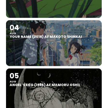
04
AUG
YOUR NAME (2016) AF MAKOTO SHINKAI
05
AUG
ANGEL’S EGG (1985) AF MAMORU OSHII