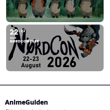
22
23
AUG
NØRDCON 2026
AnimeGuiden