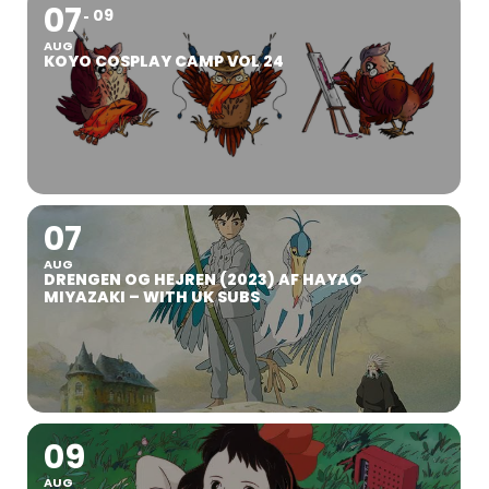
07
09
AUG
KOYO COSPLAY CAMP VOL 24
07
AUG
DRENGEN OG HEJREN (2023) AF HAYAO
MIYAZAKI – WITH UK SUBS
09
AUG