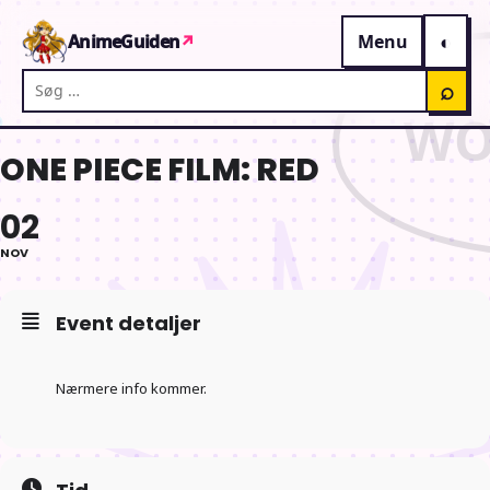
Gå til indhold
AnimeGuiden
↗
Menu
Søg på AnimeGuiden
⌕
ONE PIECE FILM: RED
02
NOV
Event detaljer
Nærmere info kommer.