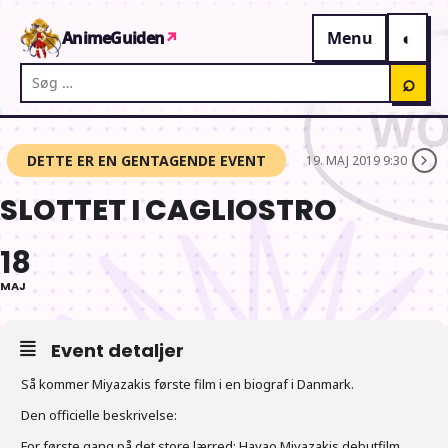
Gå til indhold
AnimeGuiden
↗
Menu
Søg på AnimeGuiden
⌕
DETTE ER EN GENTAGENDE EVENT
19. MAJ 2019 9:30
SLOTTET I CAGLIOSTRO
18
MAJ
Event detaljer
Så kommer Miyazakis første film i en biograf i Danmark.
Den officielle beskrivelse:
For første gang på det store lærred: Hayao Miyazakis debutfilm