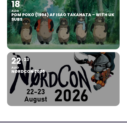
18
AUG
POM POKO (1994) AF ISAO TAKAHATA – WITH UK
SUBS
22
23
AUG
NØRDCON 2026