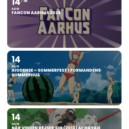
14
16
AUG
FANCON AARHUS 2026
14
AUG
AIODENSE – SOMMERFEST I FORMANDENS
SOMMERHUS
14
AUG
NÅR VINDEN REJSER SIG (2013) AF HAYAO