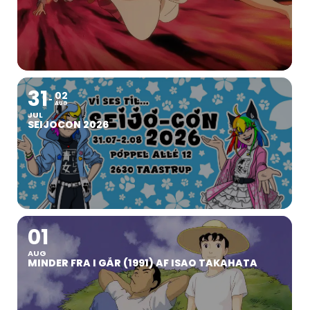
31
02
AUG
JUL
SEIJOCON 2026
01
AUG
MINDER FRA I GÅR (1991) AF ISAO TAKAHATA