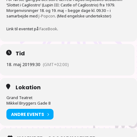
‘Slottet i Cagliostro’ (Lupin III: Castle of Cagliostrio) fra 1979.
Morgenvisninger 18. og 19. maj – begge dage kl. 09.30 – i
samarbejde med
J-Popcon
. (Med engelske undertekster)
Link til eventet på
FaceBook
.
Tid
18. maj 2019
9:30
(GMT+02:00)
Lokation
Grand Teatret
Mikkel Bryggers Gade 8
ANDRE EVENTS