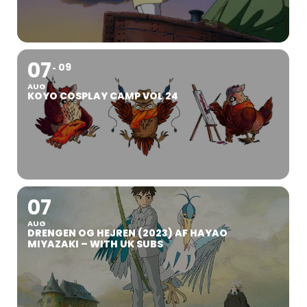
07
09
AUG
KOYO COSPLAY CAMP VOL 24
07
AUG
DRENGEN OG HEJREN (2023) AF HAYAO
MIYAZAKI – WITH UK SUBS