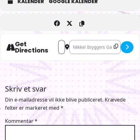
KALENDER
GOOGLE KALENDER
Get
Address - Slottet i Cagliostro [vXbXXZE4
Destination Address - Slottet i Ca
Directions
Skriv et svar
Din e-mailadresse vil ikke blive publiceret.
Krævede
felter er markeret med
*
Kommentar
*