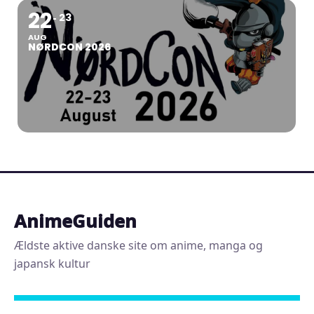
22
23
AUG
NØRDCON 2026
AnimeGuiden
Ældste aktive danske site om anime, manga og
japansk kultur