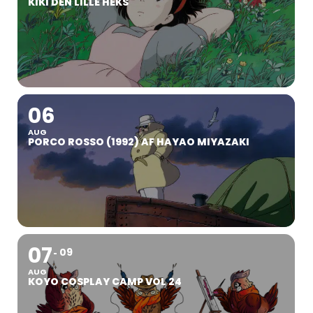
KIKI DEN LILLE HEKS
06
AUG
PORCO ROSSO (1992) AF HAYAO MIYAZAKI
07
09
AUG
KOYO COSPLAY CAMP VOL 24