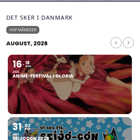
DET SKER I DANMARK
HOP MÅNEDER
AUGUST, 2026
16
18
AUG
JUL
ANIMÉ-FESTIVAL I GLORIA
31
02
AUG
JUL
SEIJOCON 2026