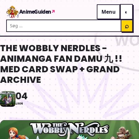
Gå til indhold
AnimeGuiden
↗
Menu
Søg på AnimeGuiden
⌕
THE WOBBLY NERDLES -
ANIMANGA FAN DAMU 九 !!
MED CARD SWAP + GRAND
ARCHIVE
04
JAN