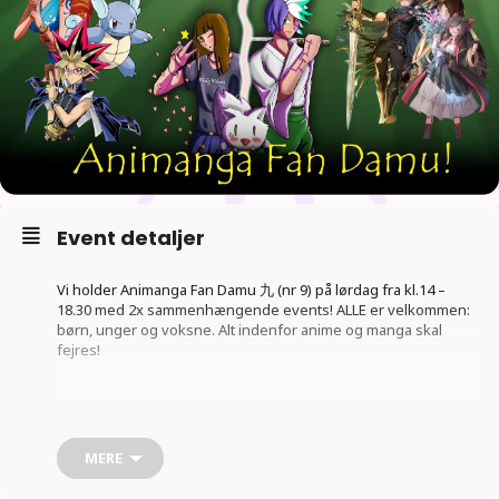
Event detaljer
Vi holder Animanga Fan Damu 九 (nr 9) på lørdag fra kl.14 –
18.30 med 2x sammenhængende events! ALLE er velkommen:
børn, unger og voksne. Alt indenfor anime og manga skal
fejres!
CARD-SWAP KL.14 – 15.15:
MERE
Her kan du være med til vores card-swap, dvs. bytte Pokemon,
Yu-Gi-Oh!, One Piece osv. Du må også gerne tage et casual