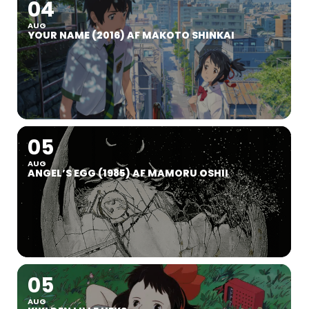
04
AUG
YOUR NAME (2016) AF MAKOTO SHINKAI
05
AUG
ANGEL’S EGG (1985) AF MAMORU OSHII
05
AUG