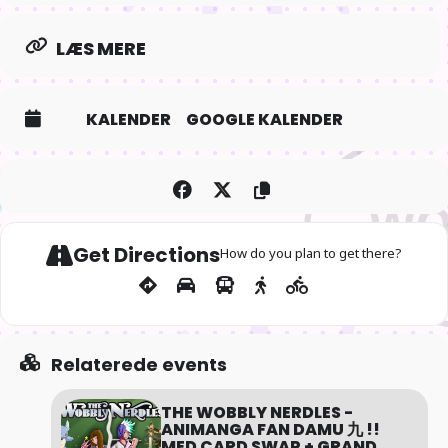
madvarer. Det er muligt at købe sodavand, kakao, kaffe, te og
snacks i butikken
LÆS MERE
KALENDER
GOOGLE KALENDER
Get Directions
How do you plan to get there?
Relaterede events
THE WOBBLY NERDLES -
ANIMANGA FAN DAMU 九 !!
MED CARD SWAP + GRAND