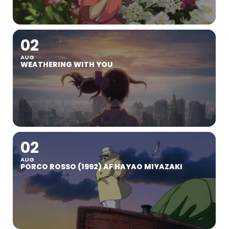
02
AUG
WEATHERING WITH YOU
02
AUG
PORCO ROSSO (1992) AF HAYAO MIYAZAKI