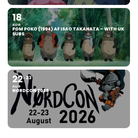
18
AUG
POM POKO (1994) AF ISAO TAKAHATA – WITH UK
SUBS
22
23
AUG
NØRDCON 2026