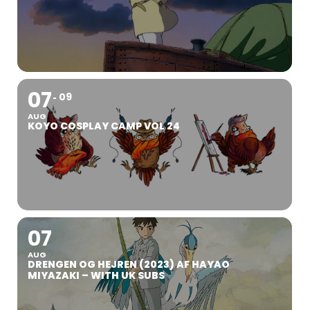
07
09
AUG
KOYO COSPLAY CAMP VOL 24
07
AUG
DRENGEN OG HEJREN (2023) AF HAYAO
MIYAZAKI – WITH UK SUBS