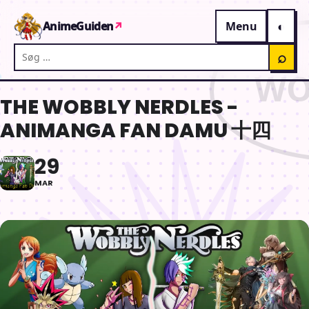
Gå til indhold
AnimeGuiden
↗
Menu
Søg på AnimeGuiden
⌕
THE WOBBLY NERDLES -
ANIMANGA FAN DAMU 十四
29
MAR