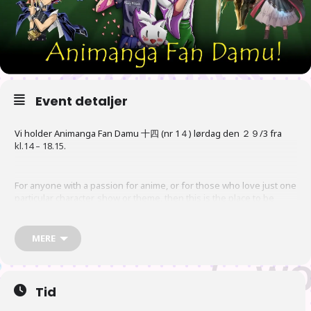
Event detaljer
Vi holder Animanga Fan Damu 十四 (nr 1４) lørdag den ２９/3 fra
kl.14 – 18.15.
For anyone with a passion for anime, or for those who love just one
particular character, show or theme, then this is the place to be
MERE
Have a chat, show off your collection, swap your TCG cards or have
a game. The choice is yours!
Tid