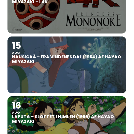
MIYAZAKI – I 4K
15
AUG
NAUSICAÄ – FRA VINDENES DAL (1984) AF HAYAO
MIYAZAKI
16
AUG
LAPUTA – SLOTTET I HIMLEN (1986) AF HAYAO
MIYAZAKI