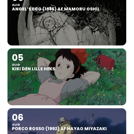
AUG
ANGEL’S EGG (1985) AF MAMORU OSHII
05
AUG
KIKI DEN LILLE HEKS
06
AUG
PORCO ROSSO (1992) AF HAYAO MIYAZAKI