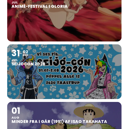
JUL
ANIMÉ-FESTIVAL I GLORIA
31
02
AUG
JUL
SEIJOCON 2026
01
AUG
MINDER FRA I GÅR (1991) AF ISAO TAKAHATA