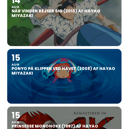
14
AUG
NÅR VINDEN REJSER SIG (2013) AF HAYAO
MIYAZAKI
15
AUG
PONYO PÅ KLIPPEN VED HAVET (2008) AF HAYAO
MIYAZAKI
15
AUG
PRINSESSE MONONOKE (1997) AF HAYAO