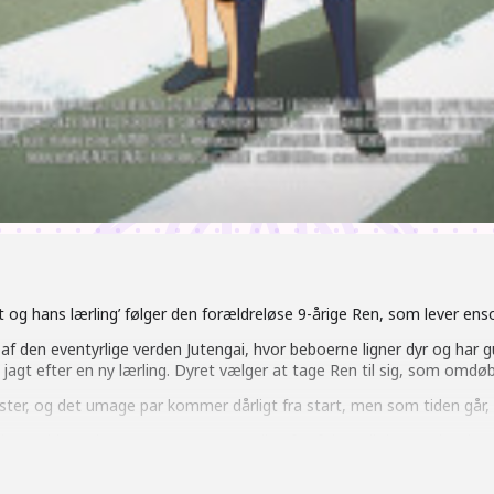
 og hans lærling’ følger den forældreløse 9-årige Ren, som lever en
 af den eventyrlige verden Jutengai, hvor beboerne ligner dyr og har
agt efter en ny lærling. Dyret vælger at tage Ren til sig, som omdøbe
ter, og det umage par kommer dårligt fra start, men som tiden går, u
ling’ er blevet betragtet som en værdig efterfølger til den verdensb
 eget animationsselskab, Studio Chizu, som udover ‘Udyret og hans læ
ra 2012.