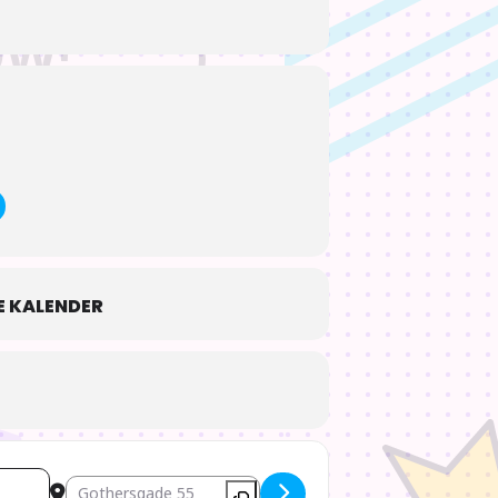
 KALENDER
Destination Address - Udyret og hans lærling [JG2PtVWJb]