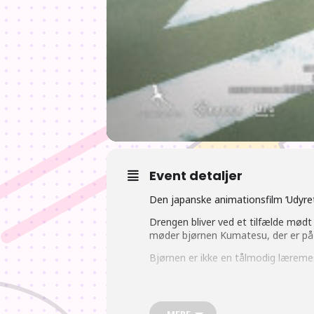
Event detaljer
Den japanske animationsfilm ‘Udyret
Drengen bliver ved et tilfælde mødt
møder bjørnen Kumatesu, der er på j
Bjørnen er ikke en tålmodig læremes
Instruktøren bag ‘Udyret og han lær
heksene
). Hosoda har etableret sit
af animationsfilmen ‘Wolf Children’ f
MERE