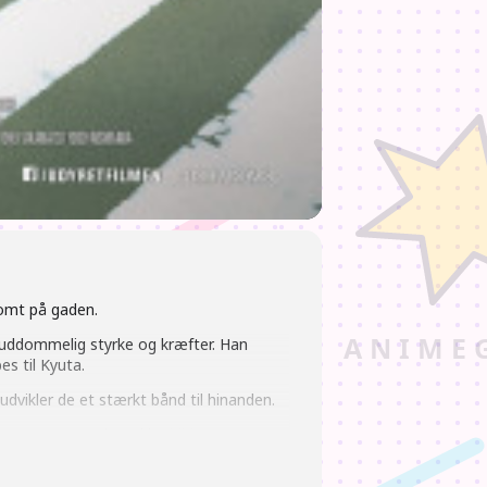
somt på gaden.
 guddommelig styrke og kræfter. Han
s til Kyuta.
dvikler de et stærkt bånd til hinanden.
erømte Hayao Miyazaki (
Chihiro og
rling’ også har arbejdet på produktionen