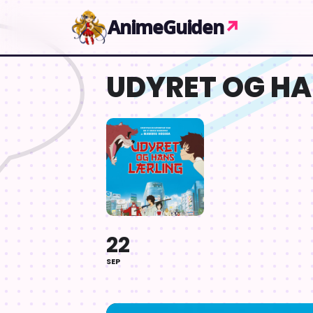
Gå til indhold
AnimeGuiden
↗
UDYRET OG HA
22
SEP