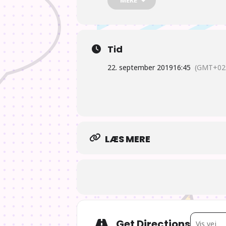
Køb billetter
Tid
22. september 2019
16:45
(GMT+02:
LÆS MERE
Address - 
Get Directions