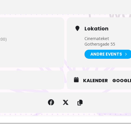
Lokation
Cinemateket
00)
Gothersgade 55
ANDRE EVENTS
KALENDER
GOOGLE
Udyret og hans lærling [eQ6VWuo43]