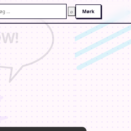
g på AnimeGuiden
⌕
Mørk