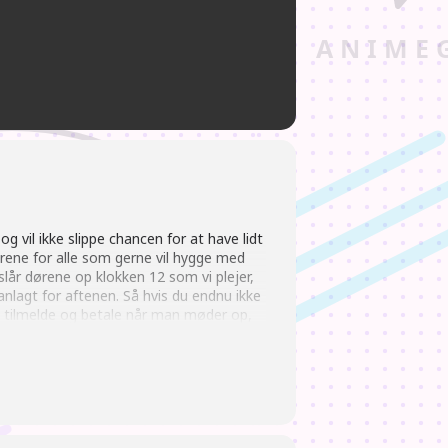
g vil ikke slippe chancen for at have lidt
dørene for alle som gerne vil hygge med
 slår dørene op klokken 12 som vi plejer,
nlagt for aftenen. Så hvis du endnu ikke
an tilmelde og betale når man møder op,
 medlemmer. Her SKAL man også skrive,
 vi kan passe på hinanden, på bedst mulig