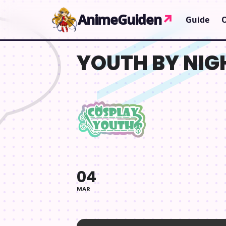
Gå til indhold
AnimeGuiden
↗
Guide
YOUTH BY NIG
04
MAR