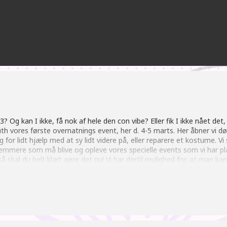
Og kan I ikke, få nok af hele den con vibe? Eller fik I ikke nået det, o
outh vores første overnatnings event, her d. 4-5 marts. Her åbner vi 
ug for lidt hjælp med at sy lidt videre på, eller reparere et kostume. Vi
emmere som må blive og opleve vores specielle events som vi har pla
 skal du helt klart gøre det nu! Vi har dertil mulighed for, at man k
et. Koster KUN 200 kroner for et helt år med nørdet hygge.
are at skrive til formand cosplay@cosplayyouth.dk og skrive navn på
cielle behov som: madvare allergier, sukkersyge, angst eller andet, så