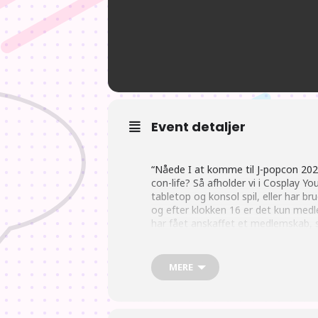
Event detaljer
“Nåede I at komme til J-popcon 2023? 
con-life? Så afholder vi i Cosplay Y
tabletop og konsol spil, eller har br
og efter klokken 16 er det kun medl
har fået anskaffet et medlemskab, så
så man kan være med til hele event
MERE
Hvis man vil tilmeldes, så er det b
hvis man selv eller ens barn har spe
måde.