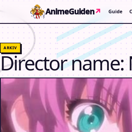
Gå til indhold
AnimeGuiden
↗
Guide
ARKIV
Director name: