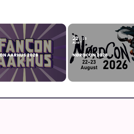
22
6
23
AUG
ON AARHUS 2026
NØRDCON 2026
MERE FRA AN
Anime, manga og
g japansk kultur