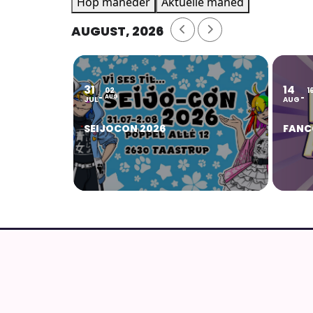
Hop måneder
Aktuelle måned
AUGUST, 2026
31
14
02
1
AUG
JUL
AUG
SEIJOCON 2026
FANC
AnimeGuiden
Ældste aktive danske site om anime, manga o