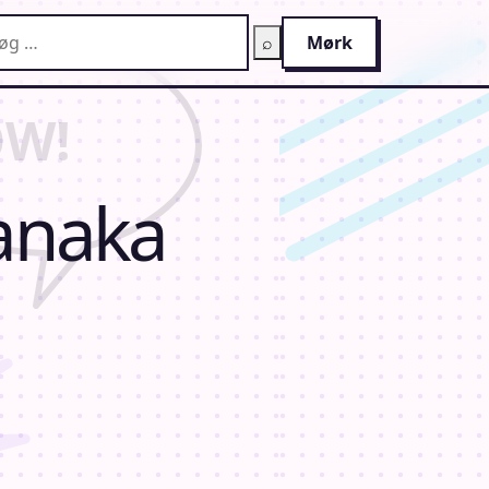
g på AnimeGuiden
⌕
Mørk
anaka