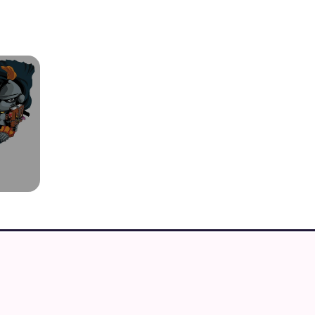
IMEGUIDEN
 merchandise butikker
Cons og foreninger