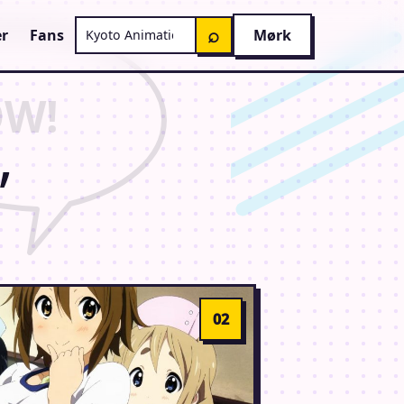
Søg på AnimeGuiden
⌕
r
Fans
Mørk
”