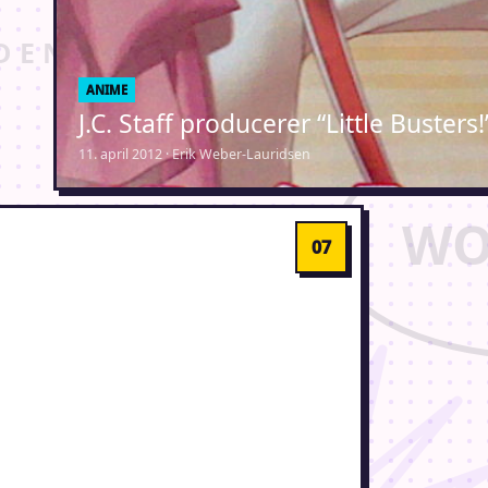
ANIME
J.C. Staff producerer “Little Busters
11. april 2012 · Erik Weber-Lauridsen