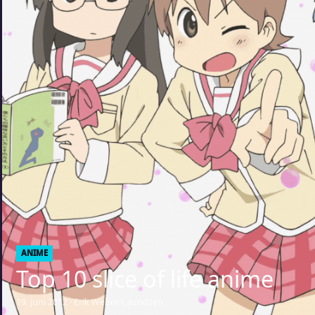
ANIME
Top 10 slice of life anime
19. juni 2012 · Erik Weber-Lauridsen