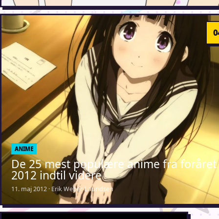
ANIME
De 25 mest populære anime fra foråret
2012 indtil videre
11. maj 2012 · Erik Weber-Lauridsen