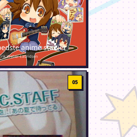
bedste anime studier
· Erik Weber-Lauridsen