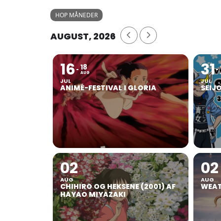
HOP MÅNEDER
AUGUST, 2026
16
31
18
AUG
JUL
JUL
ANIMÉ-FESTIVAL I GLORIA
SEIJ
02
02
AUG
AUG
CHIHIRO OG HEKSENE (2001) AF
WEAT
HAYAO MIYAZAKI