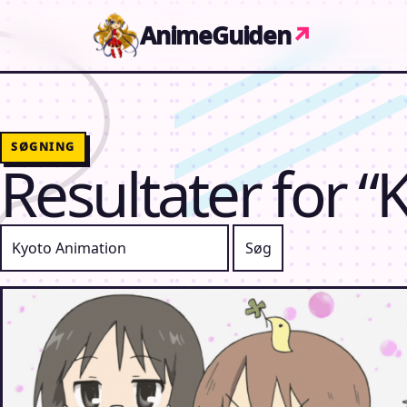
Gå til indhold
AnimeGuiden
↗
SØGNING
Resultater for 
Søg efter: