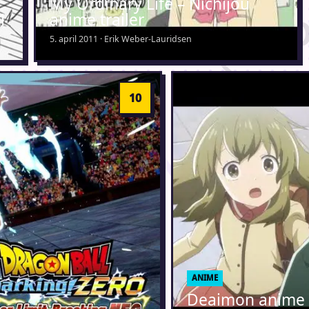
My Ordinary Life – Nichijou
1
anime trailer
5. april 2011 · Erik Weber-Lauridsen
ANIME
Deaimon anime 