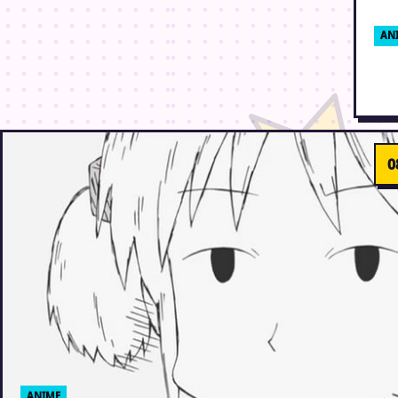
AN
To
27. 
ANIME