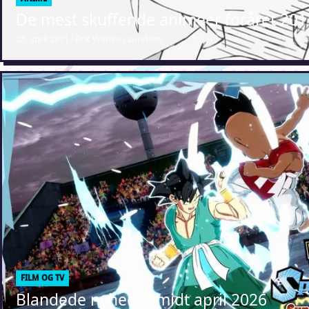
De mest skuffende animeer foråret 201
25. april 2011 · Erik Weber-Lauridsen
FILM OG TV
Blandede nyheder midt april 2026