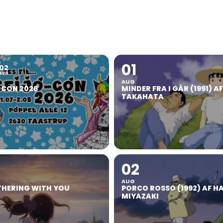
01
02
AUG
AUG
OCON 2026
MINDER FRA I GÅR (1991) A
TAKAHATA
02
AUG
HERING WITH YOU
PORCO ROSSO (1992) AF H
MIYAZAKI