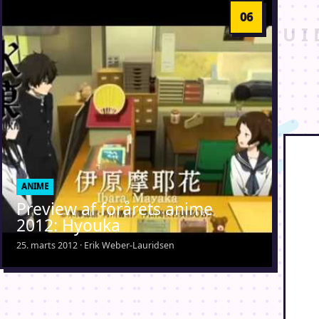
ANIME
Preview af forårets anime
2012: Hyouka
25. marts 2012 · Erik Weber-Lauridsen