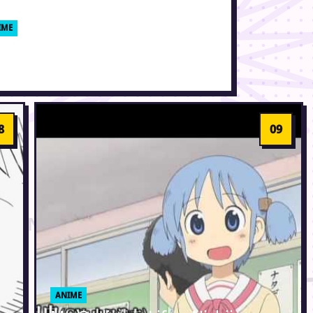
IME
p 25 anime fra 2011
december 2011 · Erik Weber-Lauridsen
ANIME