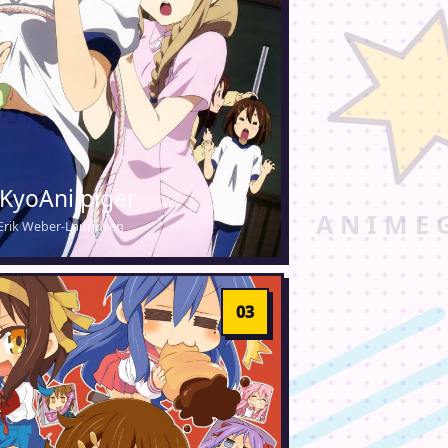
 KyoAni piger
· Erik Weber-Lauridsen