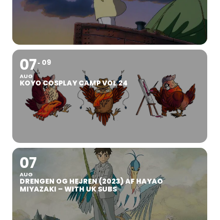
07
09
AUG
KOYO COSPLAY CAMP VOL 24
07
AUG
DRENGEN OG HEJREN (2023) AF HAYAO
MIYAZAKI – WITH UK SUBS