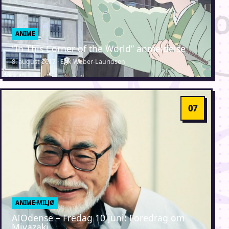
ANIME
“In This Corner of the World” anmeldelse
8. august 2017 · Erik Weber-Lauridsen
ANIME-MILJØ
AIOdense – Fredag 10 juni: Foredrag om
Miyazaki