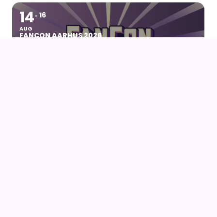
14
16
AUG
FANCON AARHUS 2026
14
AUG
AIODENSE – SOMMERFEST I FORMANDENS
SOMMERHUS
14