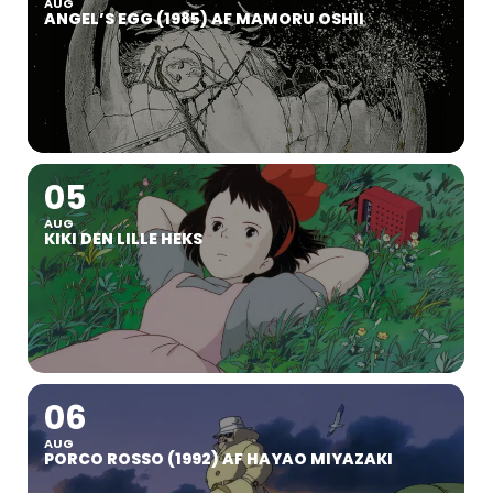
AUG
ANGEL’S EGG (1985) AF MAMORU OSHII
05
AUG
KIKI DEN LILLE HEKS
06
AUG
PORCO ROSSO (1992) AF HAYAO MIYAZAKI