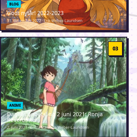
BLOG
Godt nytår! 2022-2023
31. december 2022 · Erik Weber-Lauridsen
ANIME
Dagens anbefaling 2 juni 2021: Ronja
Røverdatter
2. juni 2021 · Britta Manuela Weber-Lauridsen