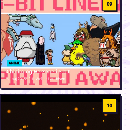
ANIME
Chihiro og Heksene i 8-bit
6. maj 2015 · Erik Weber-Lauridsen