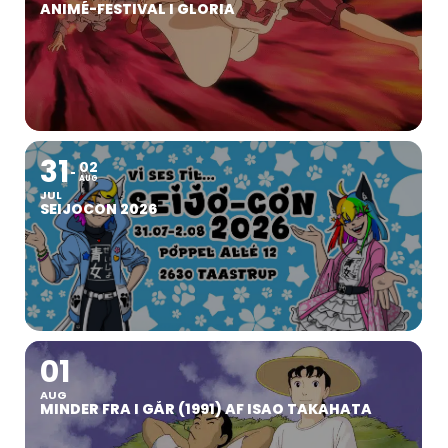
ANIMÉ-FESTIVAL I GLORIA
31
02
AUG
JUL
SEIJOCON 2026
01
AUG
MINDER FRA I GÅR (1991) AF ISAO TAKAHATA