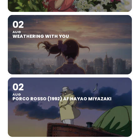
02
AUG
WEATHERING WITH YOU
02
AUG
PORCO ROSSO (1992) AF HAYAO MIYAZAKI