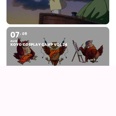
07
09
AUG
KOYO COSPLAY CAMP VOL 24
07
AUG
DRENGEN OG HEJREN (2023) AF HAYAO
MIYAZAKI – WITH UK SUBS