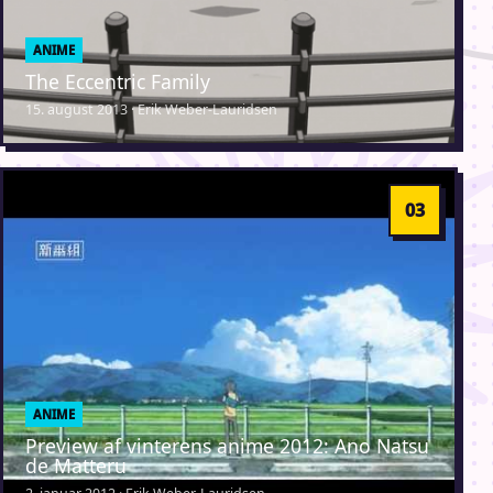
ANIME
The Eccentric Family
15. august 2013 · Erik Weber-Lauridsen
ANIME
Preview af vinterens anime 2012: Ano Natsu
de Matteru