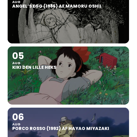
AUG
ANGEL’S EGG (1985) AF MAMORU OSHII
05
AUG
KIKI DEN LILLE HEKS
06
AUG
PORCO ROSSO (1992) AF HAYAO MIYAZAKI