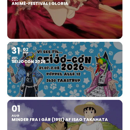
ANIMÉ-FESTIVAL I GLORIA
31
02
AUG
JUL
SEIJOCON 2026
01
AUG
MINDER FRA I GÅR (1991) AF ISAO TAKAHATA