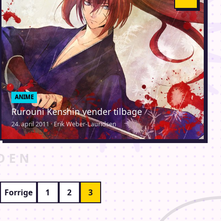
ANIME
Rurouni Kenshin vender tilbage
24. april 2011 · Erik Weber-Lauridsen
Indlægsinddeling
Forrige
1
2
3