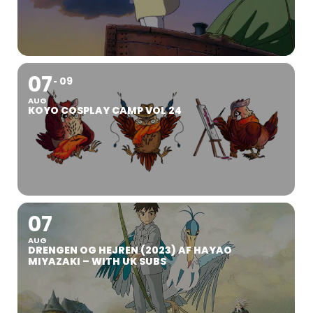
07
09
AUG
KOYO COSPLAY CAMP VOL 24
07
AUG
DRENGEN OG HEJREN (2023) AF HAYAO
MIYAZAKI – WITH UK SUBS