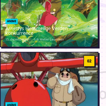
ANIME
Arriettys Hemmelige Verden
konkurrence
15. december 2011 · Erik Weber-Lauridsen
ANIME