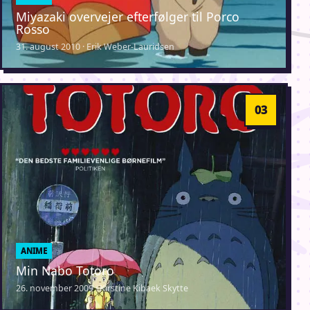
Miyazaki overvejer efterfølger til Porco
Rosso
31. august 2010 · Erik Weber-Lauridsen
ANIME
Min Nabo Totoro
26. november 2009 · Kirstine Kibaek Skytte