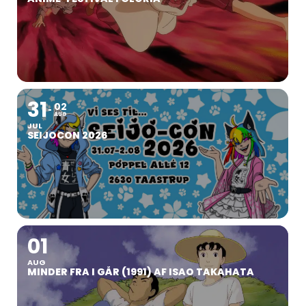
31
02
AUG
JUL
SEIJOCON 2026
01
AUG
MINDER FRA I GÅR (1991) AF ISAO TAKAHATA