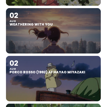
02
AUG
WEATHERING WITH YOU
02
AUG
PORCO ROSSO (1992) AF HAYAO MIYAZAKI