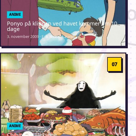
ANIME
Ponyo på klippen ved havet kommer om 10
dage
3. november 2009 · Erik Weber-Lauridsen
ANIME
Chihiro og Heksene