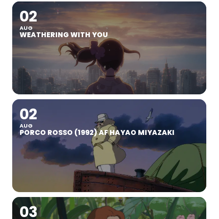
02
AUG
WEATHERING WITH YOU
02
AUG
PORCO ROSSO (1992) AF HAYAO MIYAZAKI
03