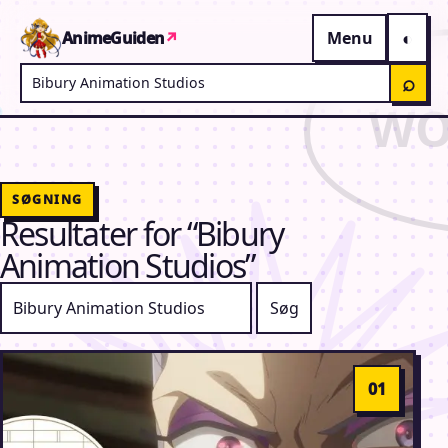
Gå til indhold
AnimeGuiden
↗
Menu
Søg på AnimeGuiden
⌕
SØGNING
Resultater for “Bibury
Animation Studios”
Søg efter: