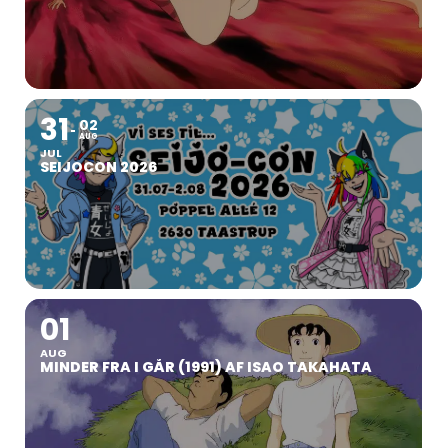
31
02
AUG
JUL
SEIJOCON 2026
01
AUG
MINDER FRA I GÅR (1991) AF ISAO TAKAHATA