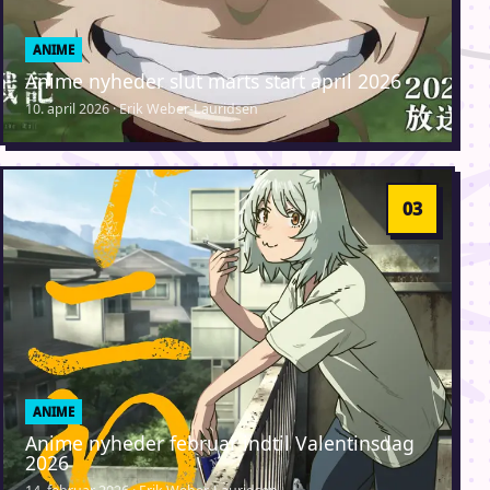
ANIME
Anime nyheder slut marts start april 2026
10. april 2026 · Erik Weber-Lauridsen
ANIME
Anime nyheder februar indtil Valentinsdag
2026