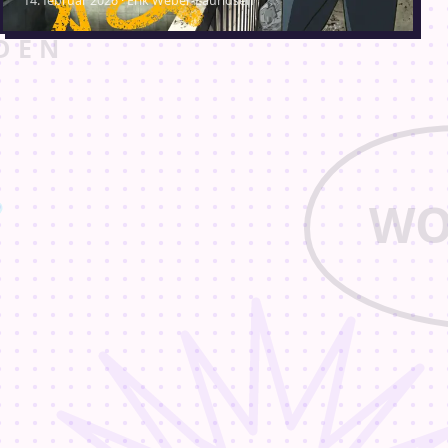
14. februar 2026 · Erik Weber-Lauridsen