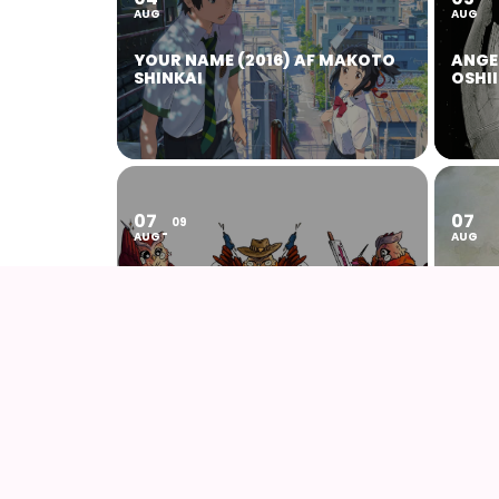
AUG
AUG
YOUR NAME (2016) AF MAKOTO
ANGE
SHINKAI
OSHII
07
07
09
AUG
AUG
KOYO COSPLAY CAMP VOL 24
DREN
HAYA
SUBS
14
14
16
AUG
AUG