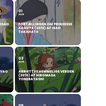
01
AUG
 ISAO
FORTÆLLINGEN OM PRINSESSE
KAGUYA (2013) AF ISAO
TAKAHATA
03
AUG
AYAO
ARRIETTYS HEMMELIGE VERDEN
(2010) AF HIROMASA
YONEBAYASHI
06