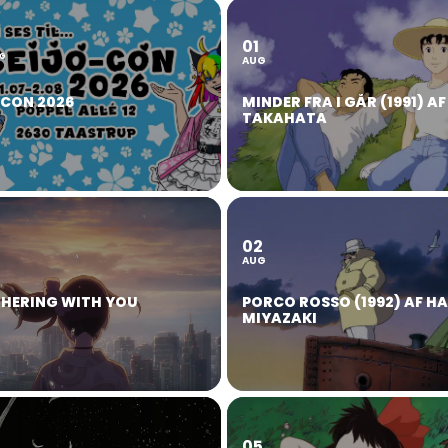
01
2
G
AUG
OCON 2026
MINDER FRA I GÅR (1991) AF
TAKAHATA
02
AUG
HERING WITH YOU
PORCO ROSSO (1992) AF H
MIYAZAKI
05