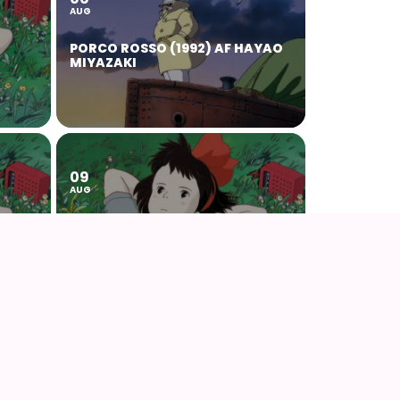
AUG
PORCO ROSSO (1992) AF HAYAO
MIYAZAKI
09
AUG
KIKI DEN LILLE HEKS (1989) AF
HAYAO MIYAZAKI
15
AUG