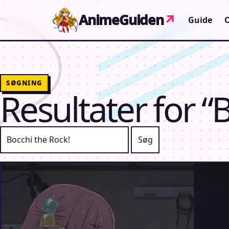
Gå til indhold
AnimeGuiden
↗
Guide
SØGNING
Resultater for “
Søg efter: