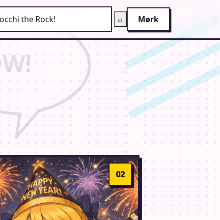
g på AnimeGuiden
⌕
Mørk