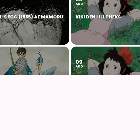
AUG
L’S EGG (1985) AF MAMORU
KIKI DEN LILLE HEKS
09
AUG
GEN OG HEJREN (2023) AF
KIKI DEN LILLE HEKS
O MIYAZAKI – WITH UK
14
AUG