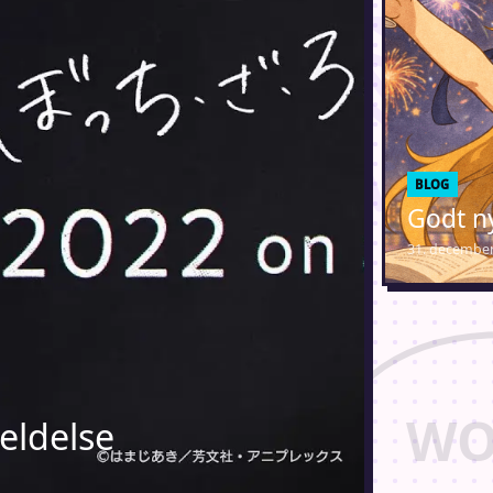
BLOG
Godt n
31. december
eldelse