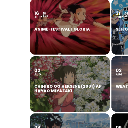
16
31
18
0
AUG
AU
JUL
JUL
ANIMÉ-FESTIVAL I GLORIA
SEIJ
02
02
AUG
AUG
CHIHIRO OG HEKSENE (2001) AF
WEAT
HAYAO MIYAZAKI
04
05