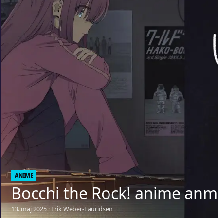
ANIME
Bocchi the Rock! anime anm
13. maj 2025 · Erik Weber-Lauridsen