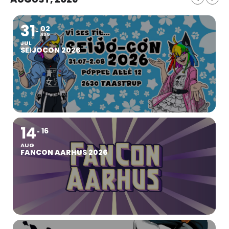
31
02
AUG
JUL
SEIJOCON 2026
14
16
AUG
FANCON AARHUS 2026