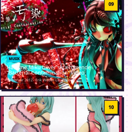
MUSIK
Hatsune Miku bliver skræmmende i
“Bacterial Contamination” video
6. februar 2012 · Erik Weber-Lauridsen