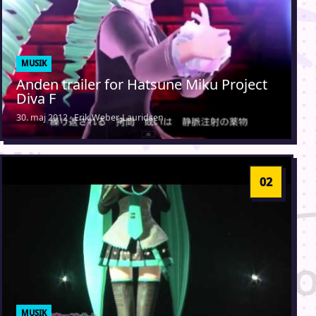
MUSIK
Anden trailer for Hatsune Miku Project
Diva F
30. maj 2012 · Erik Weber-Lauridsen
MUSIK