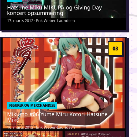
Hatsune Miku MIKUPA og Giving Day
koncert opsummering
17. marts 2012 · Erik Weber-Lauridsen
FIGURER OG MERCHANDISE
Mikumo #06 Yume Miru Kotori Hatsune
Miku
16. marts 2012 · Erik Weber-Lauridsen