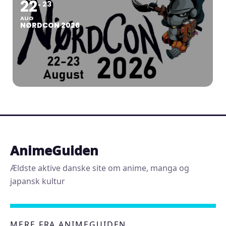
22
23
AUG
NØRDCON 2026
AnimeGuiden
Ældste aktive danske site om anime, manga og
japansk kultur
MERE FRA ANIMEGUIDEN