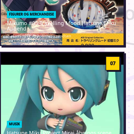
FIGURER OG MERCHANDISE
Mikumo #05 Travelling Mood Hatsune Miku
Append
2. marts 2012 · Erik Weber-Lauridsen
MUSIK
Hatsune Miku Project Mirai åbnings scene