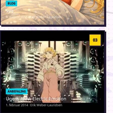
BLOG
Syg
9. august 2015 · Erik Weber-Lauridsen
ANBEFALING
Ugens AMV: Electric Emotion
1. februar 2014 · Erik Weber-Lauridsen