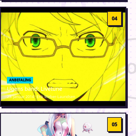
ANBEFALING
Ugens band: Livetune
23. januar 2014 · Erik Weber-Lauridsen