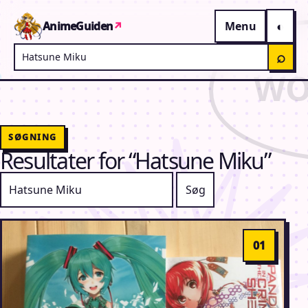
Gå til indhold
AnimeGuiden
↗
Menu
Søg på AnimeGuiden
⌕
SØGNING
Resultater for “Hatsune Miku”
Søg efter: