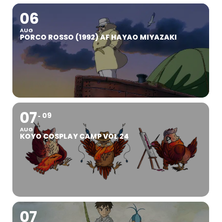
06
AUG
PORCO ROSSO (1992) AF HAYAO MIYAZAKI
07
09
AUG
KOYO COSPLAY CAMP VOL 24
07