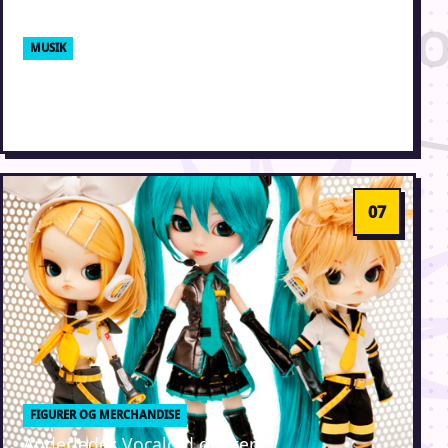
MUSIK
Skaberne af Vocaloid arbejder på at
genoplive døde sangere
22. december 2011 · Erik Weber-Lauridsen
FIGURER OG MERCHANDISE
Anderledes Vocaloid dukker