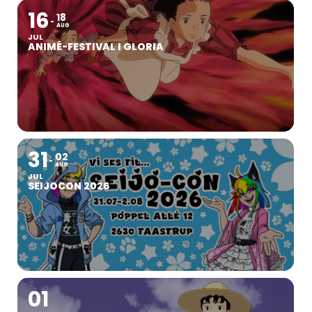
16
18
AUG
JUL
ANIMÉ-FESTIVAL I GLORIA
31
02
AUG
JUL
SEIJOCON 2026
01