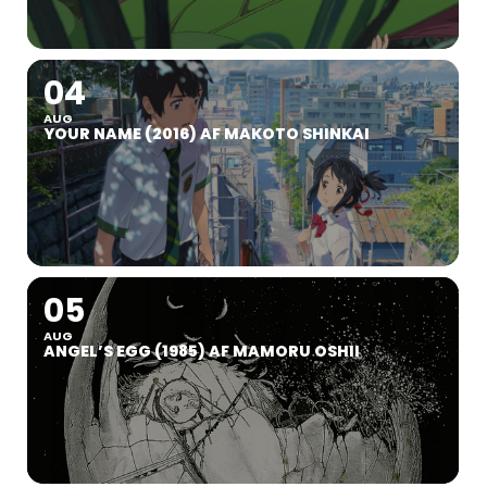
04
AUG
YOUR NAME (2016) AF MAKOTO SHINKAI
05
AUG
ANGEL’S EGG (1985) AF MAMORU OSHII