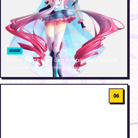
MUSIK
Demo-sange med den ny spanske Vocaloid
15. september 2013 · Erik Weber-Lauridsen