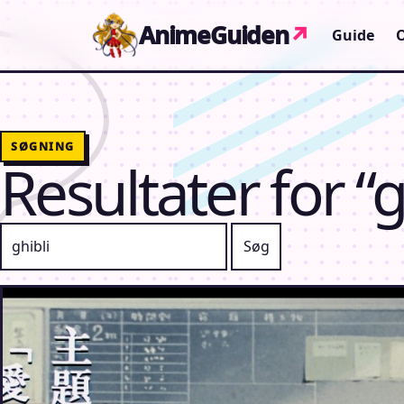
Gå til indhold
AnimeGuiden
↗
Guide
SØGNING
Resultater for “g
Søg efter: