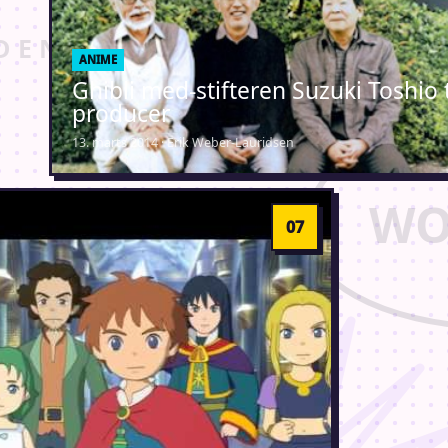
ANIME
Ghibli med-stifteren Suzuki Toshio
producer
13. marts 2014 · Erik Weber-Lauridsen