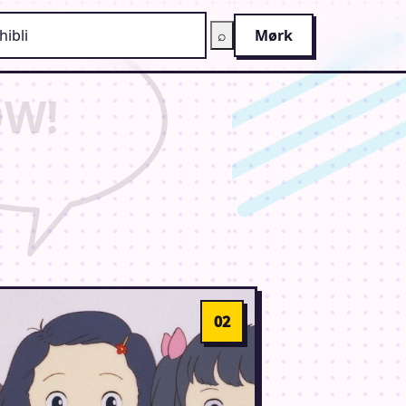
g på AnimeGuiden
⌕
Mørk