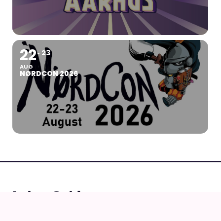
22
23
AUG
NØRDCON 2026
AnimeGuiden
Ældste aktive danske site om anime, manga og