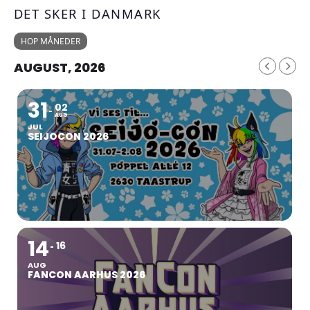
DET SKER I DANMARK
HOP MÅNEDER
AUGUST, 2026
31
02
AUG
JUL
SEIJOCON 2026
14
16
AUG
FANCON AARHUS 2026