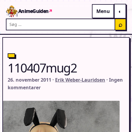
Gå til indhold
AnimeGuiden
↗
Menu
Søg på AnimeGuiden
⌕
110407mug2
26. november 2011 ·
Erik Weber-Lauridsen
· Ingen
kommentarer