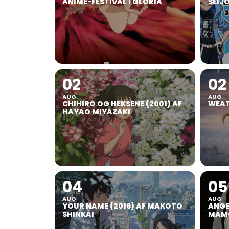
ANIMÉ-FESTIVAL I GLORIA
SEIJ
02
02
AUG
AUG
CHIHIRO OG HEKSENE (2001) AF
WEAT
HAYAO MIYAZAKI
04
05
AUG
AUG
YOUR NAME (2016) AF MAKOTO
ANGEL
SHINKAI
MAMO