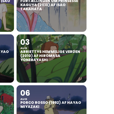
F ISAO
FORTÆLLINGEN OM PRINSESSE
KAGUYA (2013) AF ISAO
TAKAHATA
03
AUG
AYAO
ARRIETTYS HEMMELIGE VERDEN
(2010) AF HIROMASA
YONEBAYASHI
06
AUG
PORCO ROSSO (1992) AF HAYAO
MIYAZAKI