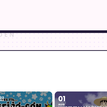
01
02
AUG
AUG