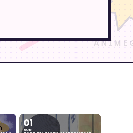
01
AUG