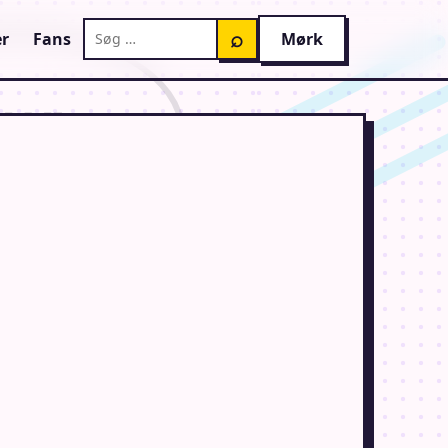
Søg på AnimeGuiden
⌕
r
Fans
Mørk