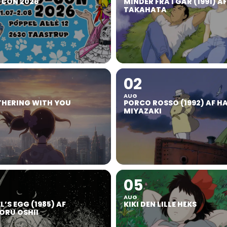
OCON 2026
MINDER FRA I GÅR (1991) A
TAKAHATA
02
AUG
HERING WITH YOU
PORCO ROSSO (1992) AF H
MIYAZAKI
05
AUG
’S EGG (1985) AF
KIKI DEN LILLE HEKS
RU OSHII