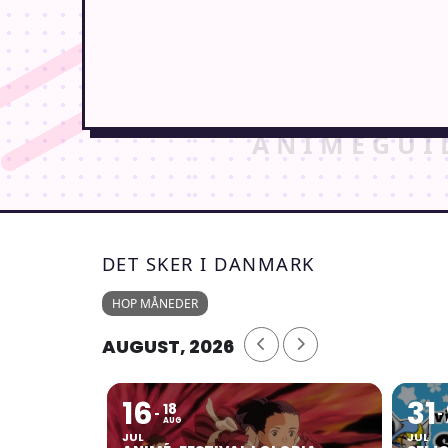
DET SKER I DANMARK
HOP MÅNEDER
AUGUST, 2026
16
31
18
AUG
JUL
JUL