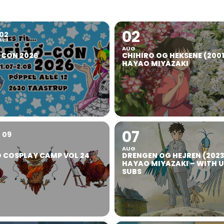
02
02
AUG
AUG
OCON 2026
CHIHIRO OG HEKSENE (2001
HAYAO MIYAZAKI
07
09
AUG
 COSPLAY CAMP VOL 24
DRENGEN OG HEJREN (2023
HAYAO MIYAZAKI – WITH 
SUBS