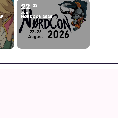
22
23
AUG
AF
NØRDCON 2026
IMEGUIDEN
 merchandise butikker
Cons og foreninger
nime
Fotos fra Japan
Regler og privatliv
Om