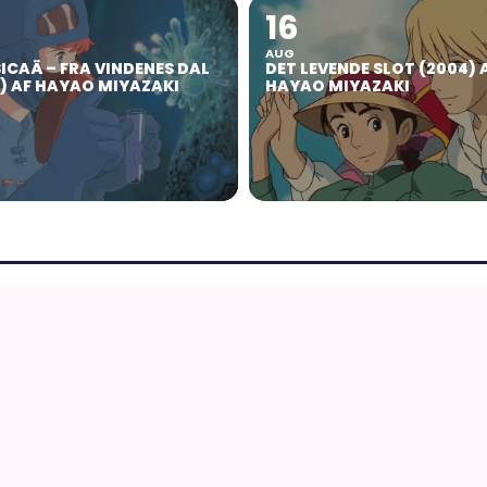
16
AUG
ICAÄ – FRA VINDENES DAL
DET LEVENDE SLOT (2004) 
4) AF HAYAO MIYAZAKI
HAYAO MIYAZAKI
MERE FRA AN
Anime, manga og
g japansk kultur
Læs manga
Se a
RSS