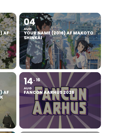
04
AUG
) AF
YOUR NAME (2016) AF MAKOTO
SHINKAI
14
16
AUG
) AF
FANCON AARHUS 2026
UK