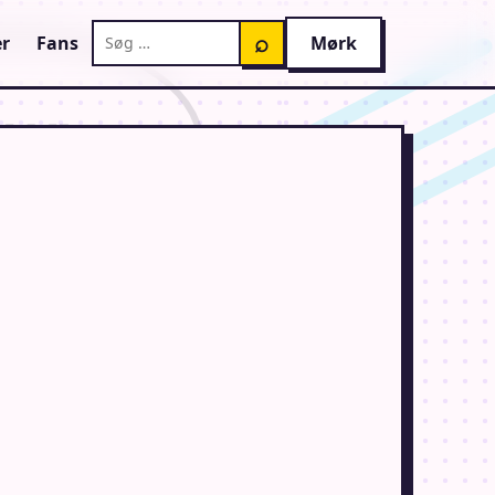
Søg på AnimeGuiden
⌕
r
Fans
Mørk