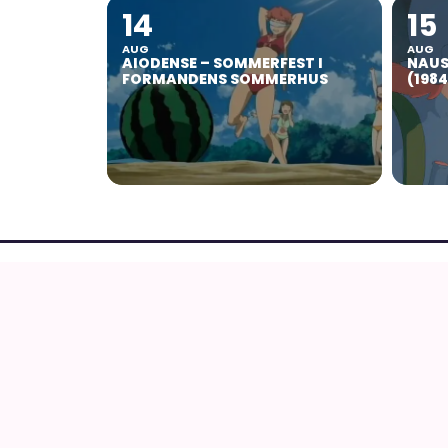
14
15
AUG
AUG
AIODENSE – SOMMERFEST I
NAUS
FORMANDENS SOMMERHUS
(198
AnimeGuiden
Ældste aktive danske site om anime, manga o