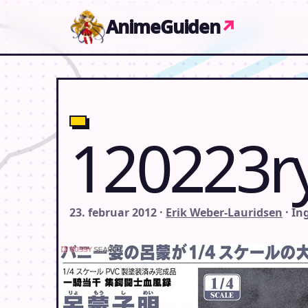
Gå til indhold
AnimeGuiden
↗
120223r
23. februar 2012 ·
Erik Weber-Lauridsen
· I