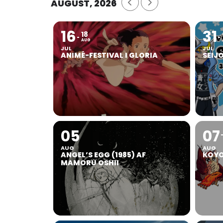
AUGUST, 2026
16
31
18
AUG
JUL
JUL
ANIMÉ-FESTIVAL I GLORIA
SEIJ
05
07
AUG
AUG
ANGEL’S EGG (1985) AF
KOYO
MAMORU OSHII