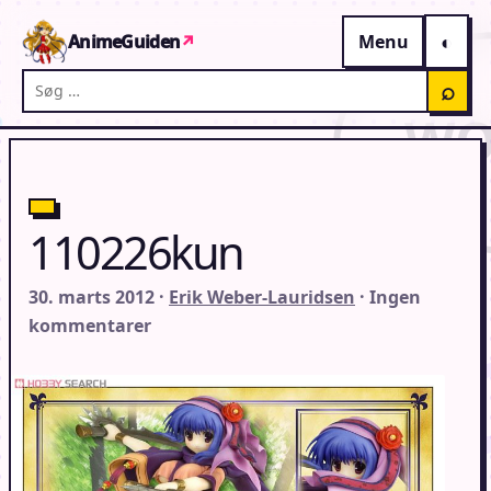
Gå til indhold
AnimeGuiden
↗
Menu
Søg på AnimeGuiden
⌕
110226kun
30. marts 2012 ·
Erik Weber-Lauridsen
· Ingen
kommentarer