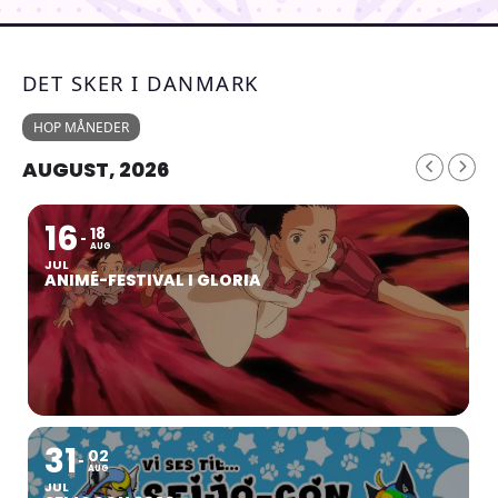
DET SKER I DANMARK
HOP MÅNEDER
AUGUST, 2026
16
18
AUG
JUL
ANIMÉ-FESTIVAL I GLORIA
31
02
AUG
JUL