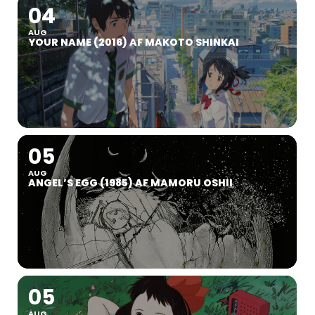
04
AUG
YOUR NAME (2016) AF MAKOTO SHINKAI
05
AUG
ANGEL’S EGG (1985) AF MAMORU OSHII
05
AUG