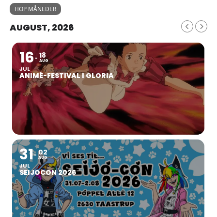
HOP MÅNEDER
AUGUST, 2026
16
18
AUG
JUL
ANIMÉ-FESTIVAL I GLORIA
31
02
AUG
JUL
SEIJOCON 2026