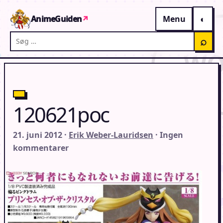
Gå til indhold
AnimeGuiden
↗
Menu
Søg på AnimeGuiden
⌕
120621poc
21. juni 2012 ·
Erik Weber-Lauridsen
· Ingen
kommentarer