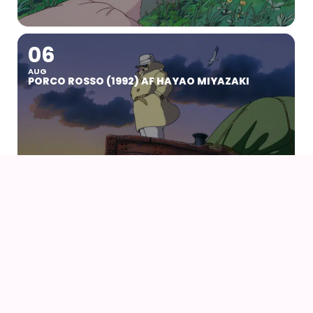
06
AUG
PORCO ROSSO (1992) AF HAYAO MIYAZAKI
07
09
AUG
KOYO COSPLAY CAMP VOL 24