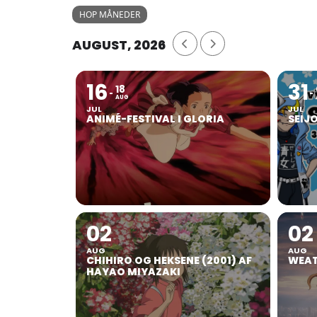
HOP MÅNEDER
AUGUST, 2026
16
31
18
AUG
JUL
JUL
ANIMÉ-FESTIVAL I GLORIA
SEIJ
02
02
AUG
AUG
CHIHIRO OG HEKSENE (2001) AF
WEAT
HAYAO MIYAZAKI