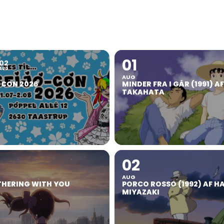
01
02
AUG
AUG
OCON 2026
MINDER FRA I GÅR (1991) A
TAKAHATA
02
AUG
HERING WITH YOU
PORCO ROSSO (1992) AF H
MIYAZAKI