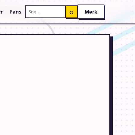
Søg på AnimeGuiden
⌕
r
Fans
Mørk