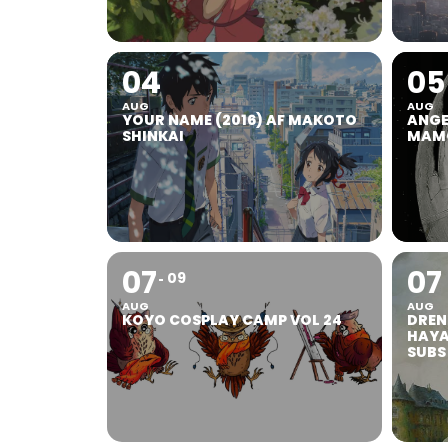
04
05
AUG
AUG
YOUR NAME (2016) AF MAKOTO
ANGEL
SHINKAI
MAMO
07
07
09
AUG
AUG
KOYO COSPLAY CAMP VOL 24
DREN
HAYA
SUBS