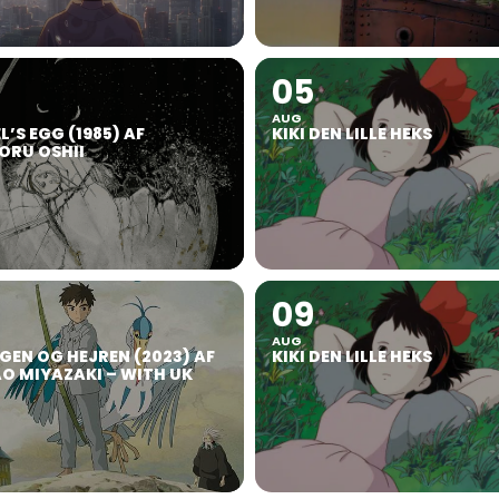
05
AUG
’S EGG (1985) AF
KIKI DEN LILLE HEKS
RU OSHII
09
AUG
GEN OG HEJREN (2023) AF
KIKI DEN LILLE HEKS
O MIYAZAKI – WITH UK