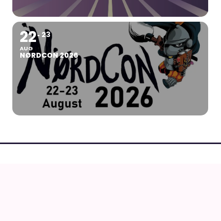
22
23
AUG
NØRDCON 2026
AnimeGuiden
Ældste aktive danske site om anime, manga og
japansk kultur