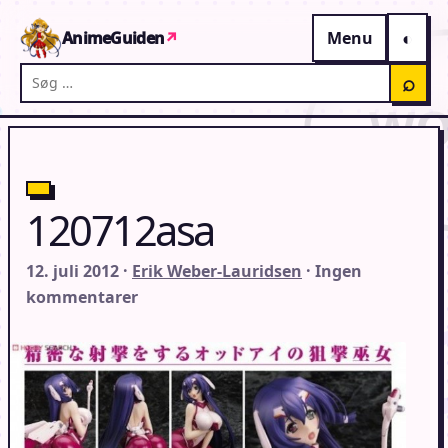
Gå til indhold
AnimeGuiden
↗
Menu
Søg på AnimeGuiden
⌕
120712asa
12. juli 2012 ·
Erik Weber-Lauridsen
· Ingen
kommentarer