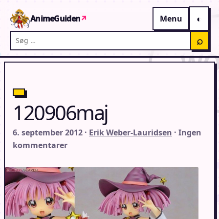
Gå til indhold
AnimeGuiden
↗
Menu
Søg på AnimeGuiden
⌕
120906maj
6. september 2012 ·
Erik Weber-Lauridsen
· Ingen
kommentarer