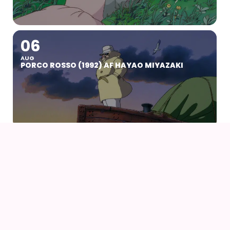
06
AUG
PORCO ROSSO (1992) AF HAYAO MIYAZAKI
07
09
AUG
KOYO COSPLAY CAMP VOL 24