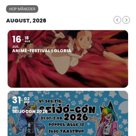
HOP MÅNEDER
AUGUST, 2026
16
18
AUG
JUL
ANIMÉ-FESTIVAL I GLORIA
31
02
AUG
JUL
SEIJOCON 2026