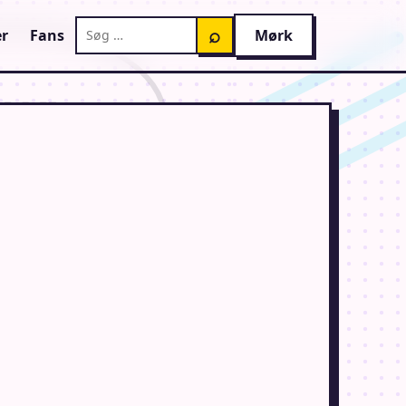
Søg på AnimeGuiden
⌕
r
Fans
Mørk