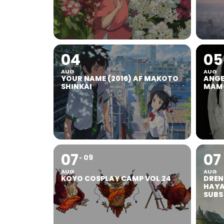
04
05
AUG
AUG
YOUR NAME (2016) AF MAKOTO
ANGEL
SHINKAI
MAMO
07
07
09
AUG
AUG
KOYO COSPLAY CAMP VOL 24
DREN
HAYA
SUBS