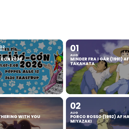
01
02
AUG
AUG
OCON 2026
MINDER FRA I GÅR (1991) A
TAKAHATA
02
AUG
HERING WITH YOU
PORCO ROSSO (1992) AF H
MIYAZAKI