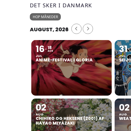
DET SKER I DANMARK
HOP MÅNEDER
AUGUST, 2026
16
31
18
AUG
JUL
JUL
ANIMÉ-FESTIVAL I GLORIA
SEIJ
02
02
AUG
AUG
CHIHIRO OG HEKSENE (2001) AF
WEAT
HAYAO MIYAZAKI