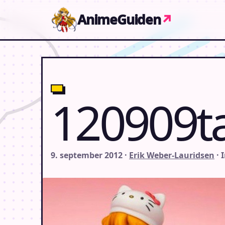
Gå til indhold
AnimeGuiden
↗
120909t
9. september 2012 ·
Erik Weber-Lauridsen
· 