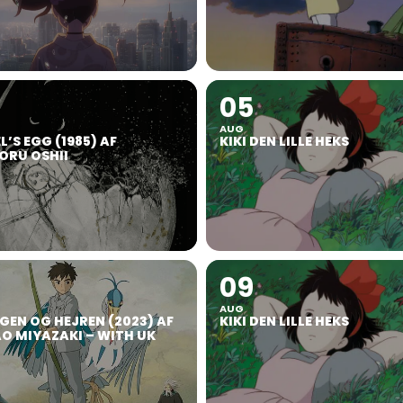
05
AUG
’S EGG (1985) AF
KIKI DEN LILLE HEKS
RU OSHII
09
AUG
GEN OG HEJREN (2023) AF
KIKI DEN LILLE HEKS
O MIYAZAKI – WITH UK