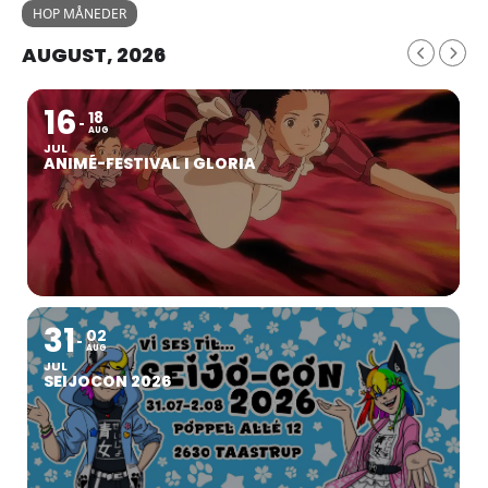
HOP MÅNEDER
AUGUST, 2026
16
18
AUG
JUL
ANIMÉ-FESTIVAL I GLORIA
31
02
AUG
JUL
SEIJOCON 2026