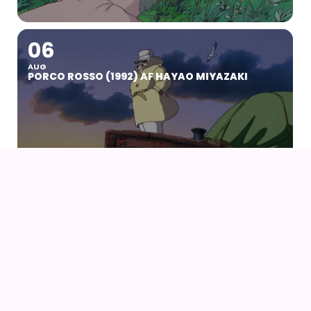
06
AUG
PORCO ROSSO (1992) AF HAYAO MIYAZAKI
07
09
AUG
KOYO COSPLAY CAMP VOL 24