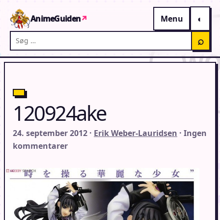
Gå til indhold
AnimeGuiden
↗
Menu
Søg på AnimeGuiden
⌕
120924ake
24. september 2012 ·
Erik Weber-Lauridsen
· Ingen
kommentarer