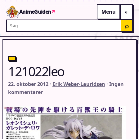
Gå til indhold
AnimeGuiden
↗
Menu
Søg på AnimeGuiden
⌕
121022leo
22. oktober 2012 ·
Erik Weber-Lauridsen
· Ingen
kommentarer