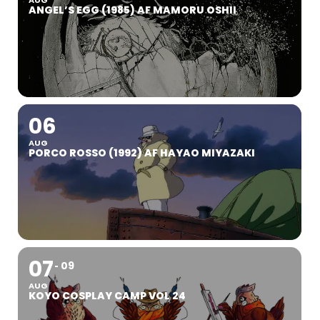
ANGEL’S EGG (1985) AF MAMORU OSHII
06
AUG
PORCO ROSSO (1992) AF HAYAO MIYAZAKI
07
09
AUG
KOYO COSPLAY CAMP VOL 24