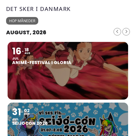
DET SKER I DANMARK
HOP MÅNEDER
AUGUST, 2026
16
18
AUG
JUL
ANIMÉ-FESTIVAL I GLORIA
31
02
AUG
JUL
SEIJOCON 2026