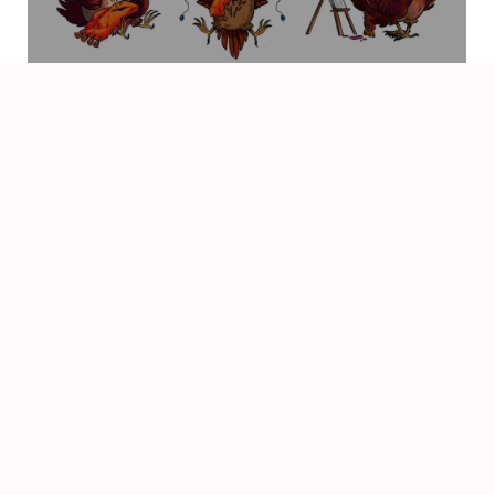
07
AUG
DRENGEN OG HEJREN (2023) AF HAYAO
MIYAZAKI – WITH UK SUBS
09
AUG
KIKI DEN LILLE HEKS (1989) AF HAYAO MIYAZAKI