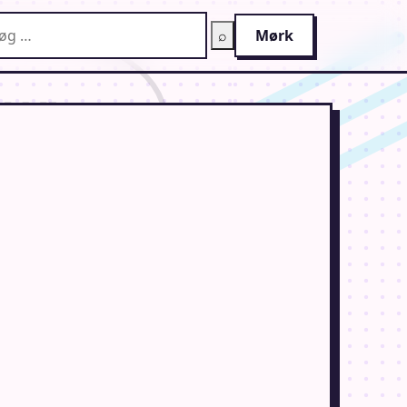
g på AnimeGuiden
⌕
Mørk