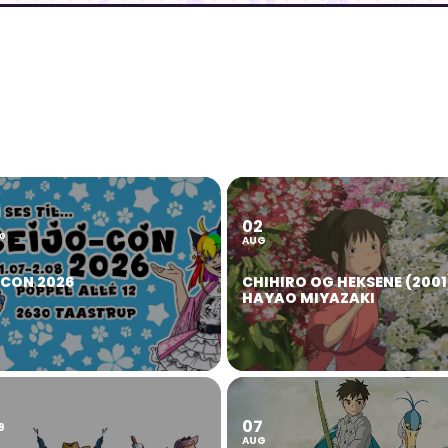
02
2
G
AUG
OCON 2026
CHIHIRO OG HEKSENE (2001
HAYAO MIYAZAKI
07
9
AUG