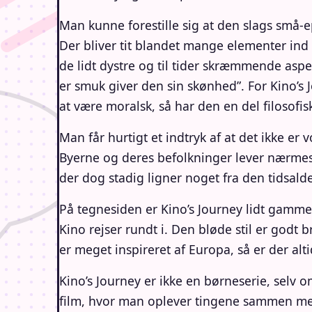
Man kunne forestille sig at den slags små-ep
Der bliver tit blandet mange elementer ind i 
de lidt dystre og til tider skræmmende aspek
er smuk giver den sin skønhed”. For Kino’s
at være moralsk, så har den en del filosofis
Man får hurtigt et indtryk af at det ikke e
Byerne og deres befolkninger lever nærmest
der dog stadig ligner noget fra den tidsa
På tegnesiden er Kino’s Journey lidt gammel
Kino rejser rundt i. Den bløde stil er godt
er meget inspireret af Europa, så er der al
Kino’s Journey er ikke en børneserie, selv 
film, hvor man oplever tingene sammen med 