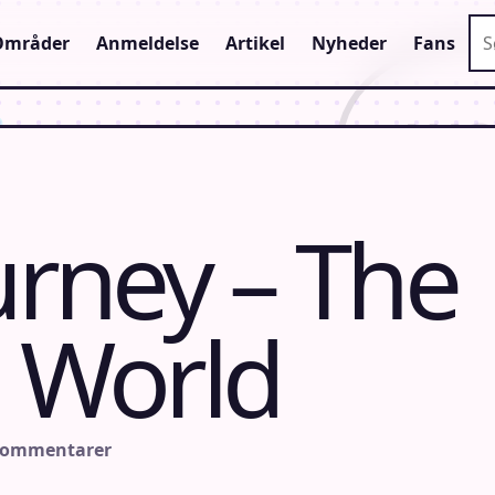
Sø
Områder
Anmeldelse
Artikel
Nyheder
Fans
urney – The
l World
kommentarer