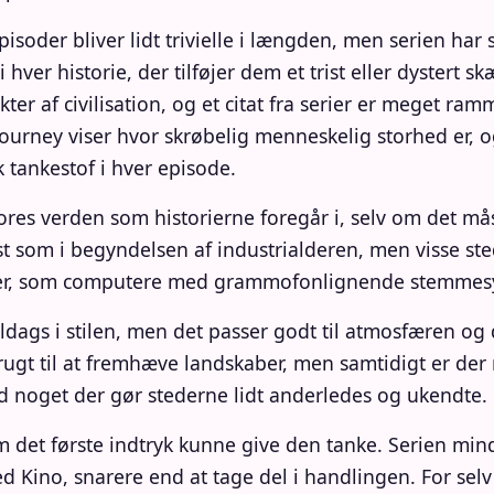
isoder bliver lidt trivielle i længden, men serien har s
hver historie, der tilføjer dem et trist eller dystert s
ter af civilisation, og et citat fra serier er meget ram
 Journey viser hvor skrøbelig menneskelig storhed er,
k tankestof i hver episode.
r vores verden som historierne foregår i, selv om det 
 som i begyndelsen af industrialderen, men visse ste
lder, som computere med grammofonlignende stemmesy
dags i stilen, men det passer godt til atmosfæren og 
 brugt til at fremhæve landskaber, men samtidigt er de
tid noget der gør stederne lidt anderledes og ukendte.
om det første indtryk kunne give den tanke. Serien mi
Kino, snarere end at tage del i handlingen. For selv 