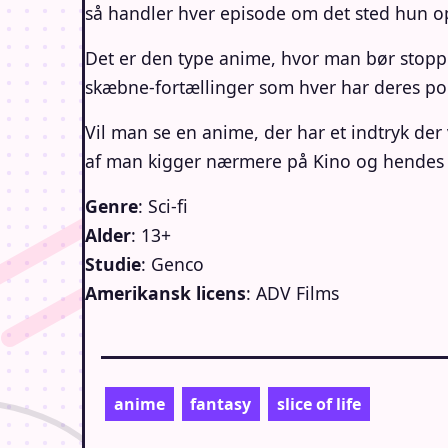
så handler hver episode om det sted hun o
Det er den type anime, hvor man bør stoppe 
skæbne-fortællinger som hver har deres point
Vil man se en anime, der har et indtryk de
af man kigger nærmere på Kino og hendes r
Genre
: Sci-fi
Alder
: 13+
Studie
: Genco
Amerikansk licens
: ADV Films
anime
fantasy
slice of life