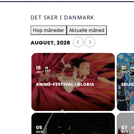
DET SKER I DANMARK
Hop måneder
Aktuelle måned
AUGUST, 2026
16
31
18
0
AUG
AU
JUL
JUL
ANIMÉ-FESTIVAL I GLORIA
SEIJ
05
07
0
AUG
AUG