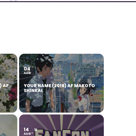
04
AUG
) AF
YOUR NAME (2016) AF MAKOTO
SHINKAI
14
16
AUG