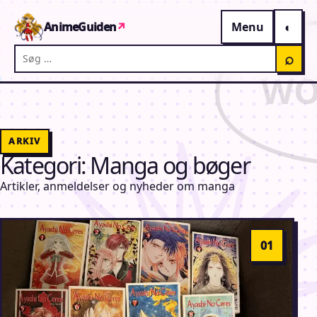
Gå til indhold
AnimeGuiden
↗
Menu
Søg på AnimeGuiden
⌕
ARKIV
Kategori:
Manga og bøger
Artikler, anmeldelser og nyheder om manga