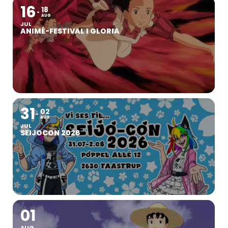
16
18
AUG
JUL
ANIMÉ-FESTIVAL I GLORIA
31
02
AUG
JUL
SEIJOCON 2026
01
AUG