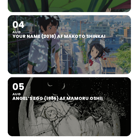
04
AUG
YOUR NAME (2016) AF MAKOTO SHINKAI
05
AUG
ANGEL’S EGG (1985) AF MAMORU OSHII