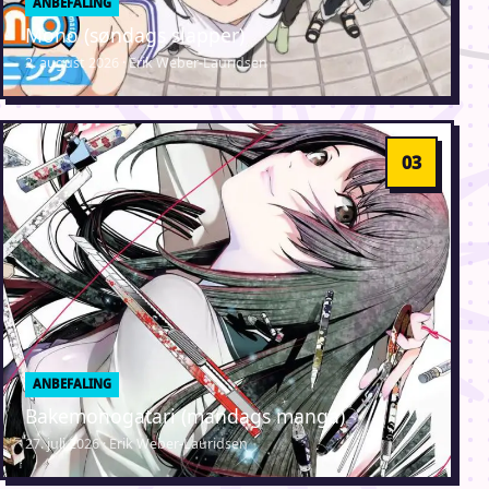
ANBEFALING
Mono (søndags slapper)
2. august 2026 · Erik Weber-Lauridsen
ANBEFALING
Bakemonogatari (mandags manga)
27. juli 2026 · Erik Weber-Lauridsen