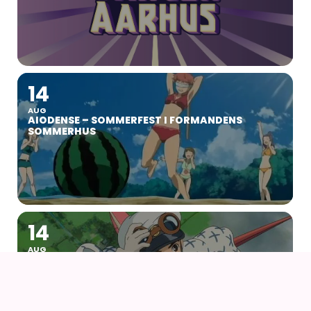
14
AUG
AIODENSE – SOMMERFEST I FORMANDENS
SOMMERHUS
14
AUG
NÅR VINDEN REJSER SIG (2013) AF HAYAO
MIYAZAKI