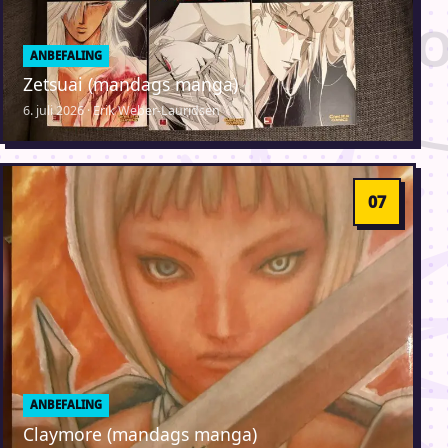
ANBEFALING
Zetsuai (mandags manga)
6. juli 2026 · Erik Weber-Lauridsen
ANBEFALING
Claymore (mandags manga)