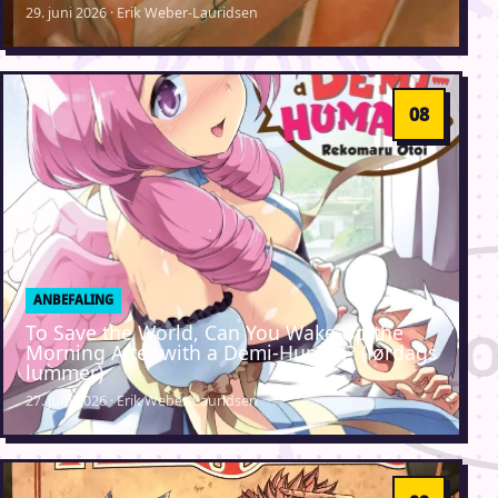
29. juni 2026 · Erik Weber-Lauridsen
ANBEFALING
To Save the World, Can You Wake Up the
Morning After with a Demi-Human? (lørdags
lummer)
27. juni 2026 · Erik Weber-Lauridsen