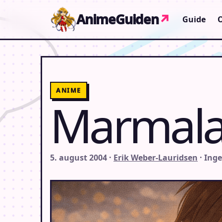
Gå til indhold
AnimeGuiden
↗
Guide
ANIME
Marmala
5. august 2004 ·
Erik Weber-Lauridsen
· Ing