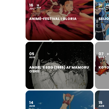
16
31
18
0
AUG
AU
JUL
JUL
ANIMÉ-FESTIVAL I GLORIA
SEIJ
05
07
0
AUG
AUG
ANGEL’S EGG (1985) AF MAMORU
KOYO
OSHII
14
15
AUG
AUG