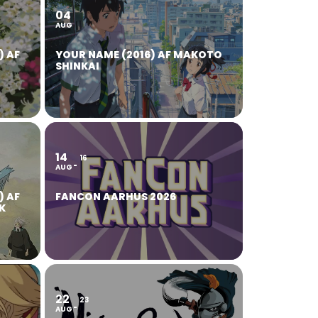
04
AUG
) AF
YOUR NAME (2016) AF MAKOTO
SHINKAI
14
16
AUG
) AF
FANCON AARHUS 2026
K
22
23
AUG