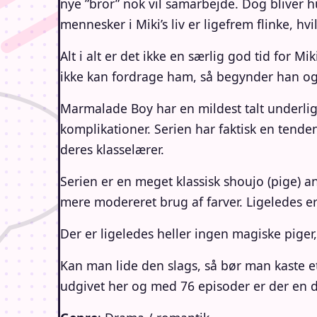
nye ”bror” nok vil samarbejde. Dog bliver h
mennesker i Miki’s liv er ligefrem flinke, h
Alt i alt er det ikke en særlig god tid for 
ikke kan fordrage ham, så begynder han ogs
Marmalade Boy har en mildest talt underli
komplikationer. Serien har faktisk en tende
deres klasselærer.
Serien er en meget klassisk shoujo (pige) 
mere modereret brug af farver. Ligeledes e
Der er ligeledes heller ingen magiske pige
Kan man lide den slags, så bør man kaste et
udgivet her og med 76 episoder er der en del