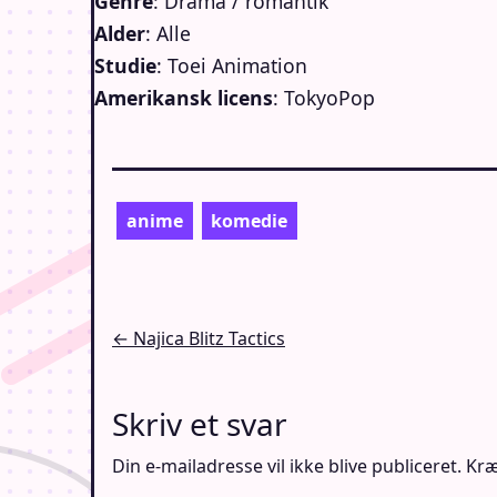
Genre
: Drama / romantik
Alder
: Alle
Studie
: Toei Animation
Amerikansk licens
: TokyoPop
anime
komedie
Indlægsnavigation
← Najica Blitz Tactics
Skriv et svar
Din e-mailadresse vil ikke blive publiceret.
Kræ