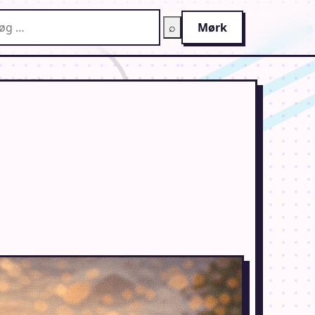
g på AnimeGuiden
⌕
Mørk