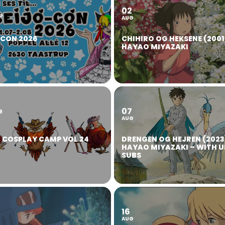
02
2
G
AUG
OCON 2026
CHIHIRO OG HEKSENE (2001
HAYAO MIYAZAKI
07
9
AUG
 COSPLAY CAMP VOL 24
DRENGEN OG HEJREN (2023
HAYAO MIYAZAKI – WITH U
SUBS
16
AUG