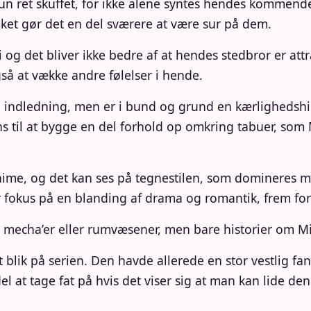
un ret skuffet, for ikke alene syntes hendes kommende
vilket gør det en del sværere at være sur på dem.
Miki og det bliver ikke bedre af at hendes stedbror er a
å at vække andre følelser i hende.
g indledning, men er i bund og grund en kærlighedsh
ns til at bygge en del forhold op omkring tabuer, som 
anime, og det kan ses på tegnestilen, som domineres m
r fokus på en blanding af drama og romantik, frem for
r, mecha’er eller rumvæsener, men bare historier om M
 blik på serien. Den havde allerede en stor vestlig fa
 at tage fat på hvis det viser sig at man kan lide den