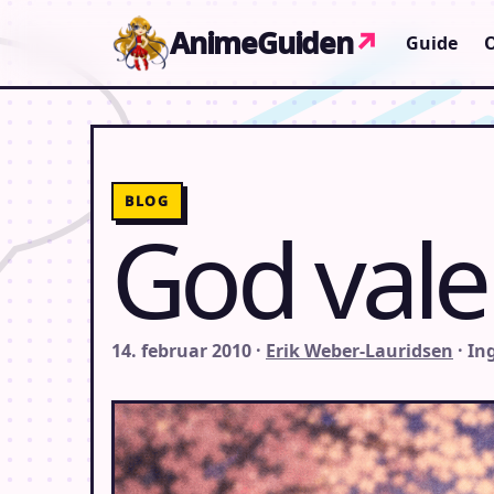
Gå til indhold
AnimeGuiden
↗
Guide
BLOG
God vale
14. februar 2010 ·
Erik Weber-Lauridsen
· I