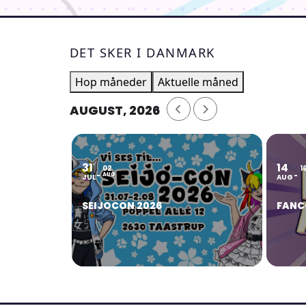
DET SKER I DANMARK
Hop måneder
Aktuelle måned
AUGUST, 2026
31
14
02
1
AUG
JUL
AUG
SEIJOCON 2026
FANC