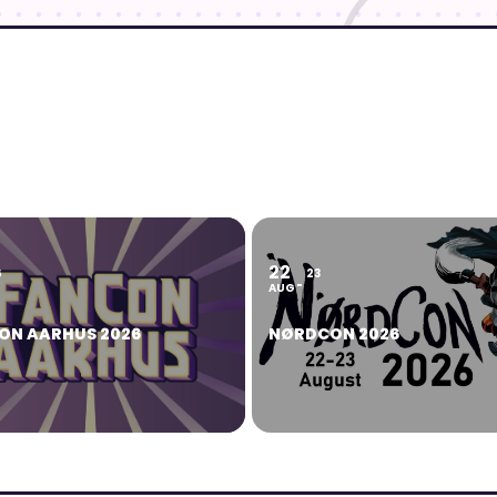
22
6
23
AUG
ON AARHUS 2026
NØRDCON 2026