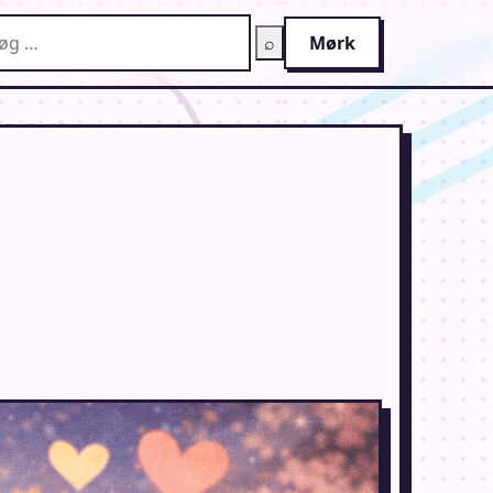
g på AnimeGuiden
⌕
Mørk