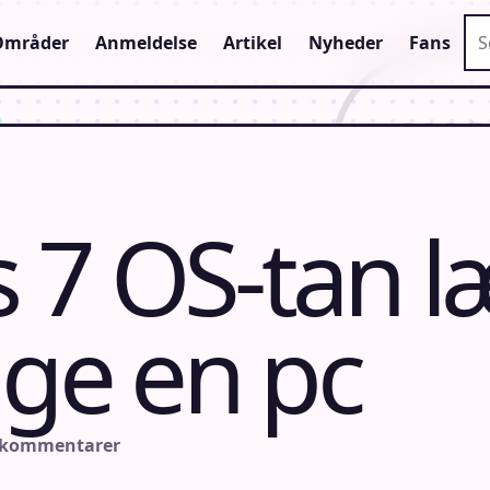
Sø
Områder
Anmeldelse
Artikel
Nyheder
Fans
7 OS-tan l
gge en pc
 kommentarer