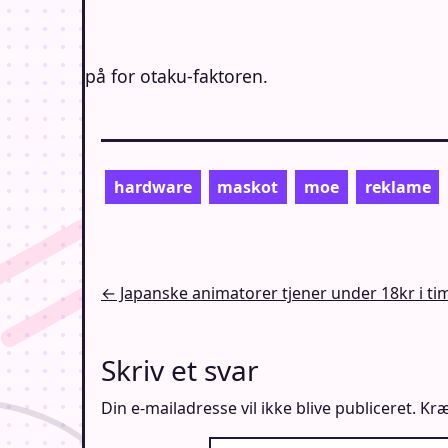
på for otaku-faktoren.
hardware
maskot
moe
reklame
Indlægsnavigation
← Japanske animatorer tjener under 18kr i ti
Skriv et svar
Din e-mailadresse vil ikke blive publiceret.
Kræ