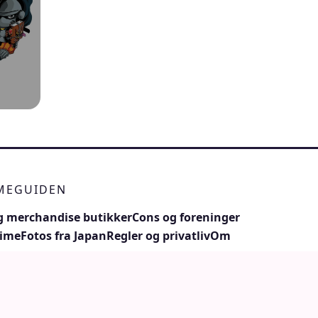
IMEGUIDEN
 merchandise butikker
Cons og foreninger
nime
Fotos fra Japan
Regler og privatliv
Om