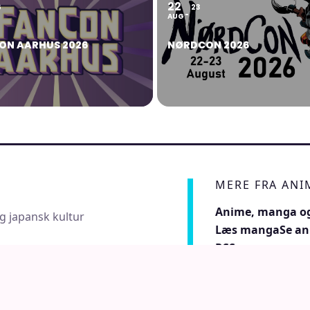
22
6
23
AUG
ON AARHUS 2026
NØRDCON 2026
MERE FRA AN
Anime, manga og
g japansk kultur
Læs manga
Se a
RSS