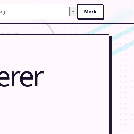
g på AnimeGuiden
⌕
Mørk
ærer