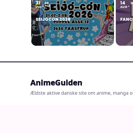
31
14
02
1
AUG
JUL
AUG
SEIJOCON 2026
FANC
AnimeGuiden
Ældste aktive danske site om anime, manga o
© 2026 AnimeGuiden