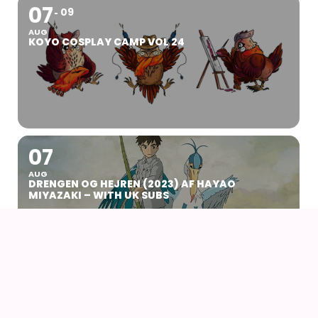
07
09
AUG
KOYO COSPLAY CAMP VOL 24
07
AUG
DRENGEN OG HEJREN (2023) AF HAYAO
MIYAZAKI – WITH UK SUBS
09
AUG