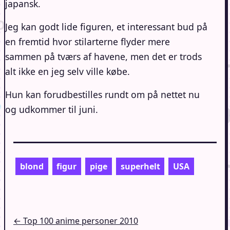
japansk.
Jeg kan godt lide figuren, et interessant bud på
en fremtid hvor stilarterne flyder mere
sammen på tværs af havene, men det er trods
alt ikke en jeg selv ville købe.
Hun kan forudbestilles rundt om på nettet nu
og udkommer til juni.
blond
figur
pige
superhelt
USA
Indlægsnavigation
← Top 100 anime personer 2010