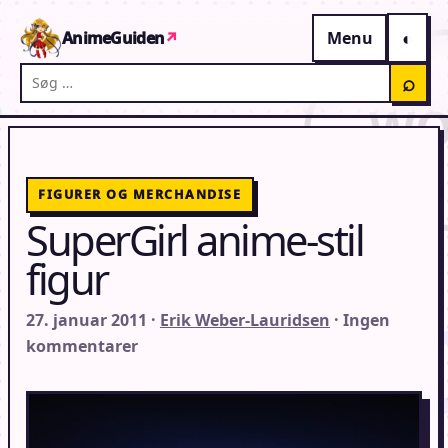
Gå til indhold
AnimeGuiden
↗
Menu
Søg på AnimeGuiden
⌕
FIGURER OG MERCHANDISE
SuperGirl anime-stil
figur
27. januar 2011 ·
Erik Weber-Lauridsen
· Ingen
kommentarer