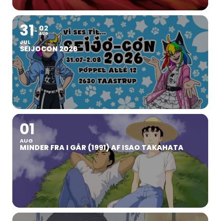
31
02
AUG
JUL
SEIJOCON 2026
01
AUG
MINDER FRA I GÅR (1991) AF ISAO TAKAHATA