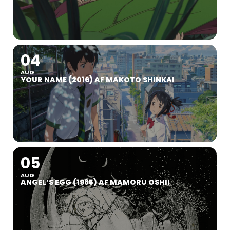
04
AUG
YOUR NAME (2016) AF MAKOTO SHINKAI
05
AUG
ANGEL’S EGG (1985) AF MAMORU OSHII