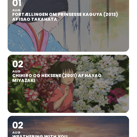
01
AUG
FORTÆLLINGEN OM PRINSESSE KAGUYA (2013)
AF ISAO TAKAHATA
02
AUG
CHIHIRO OG HEKSENE (2001) AF HAYAO
MIYAZAKI
02
AUG
WEATHERING WITH YOU