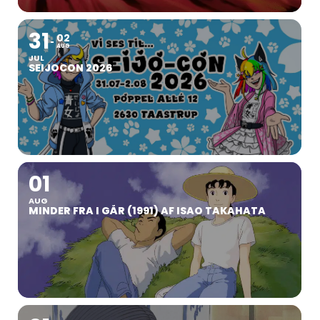
31
02
AUG
JUL
SEIJOCON 2026
01
AUG
MINDER FRA I GÅR (1991) AF ISAO TAKAHATA