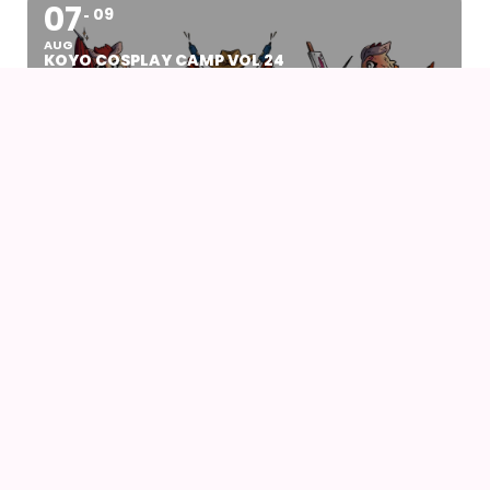
07
09
AUG
KOYO COSPLAY CAMP VOL 24
07
AUG
DRENGEN OG HEJREN (2023) AF HAYAO
MIYAZAKI – WITH UK SUBS
09
AUG