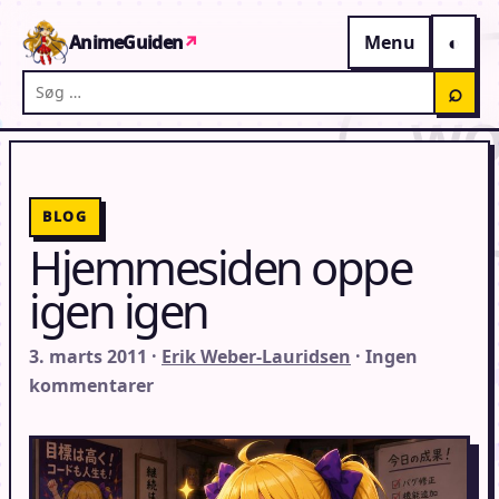
Gå til indhold
AnimeGuiden
↗
Menu
Søg på AnimeGuiden
⌕
BLOG
Hjemmesiden oppe
igen igen
3. marts 2011 ·
Erik Weber-Lauridsen
· Ingen
kommentarer