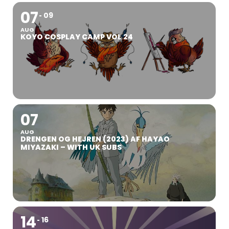
07
09
AUG
KOYO COSPLAY CAMP VOL 24
07
AUG
DRENGEN OG HEJREN (2023) AF HAYAO
MIYAZAKI – WITH UK SUBS
14
16