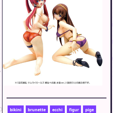
bikini
brunette
ecchi
figur
pige