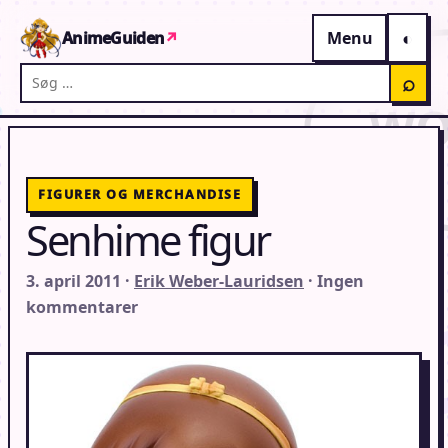
Gå til indhold
AnimeGuiden
↗
Menu
Søg på AnimeGuiden
⌕
FIGURER OG MERCHANDISE
Senhime figur
3. april 2011 ·
Erik Weber-Lauridsen
· Ingen
kommentarer