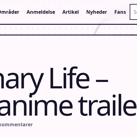
Sø
Områder
Anmeldelse
Artikel
Nyheder
Fans
ary Life –
anime traile
 kommentarer