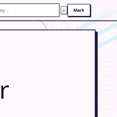
g på AnimeGuiden
⌕
Mørk
r