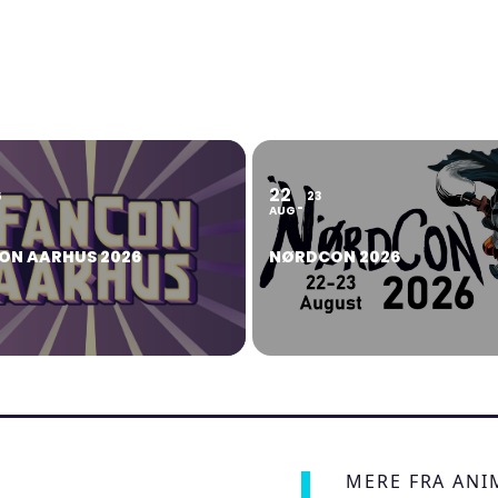
22
6
23
AUG
ON AARHUS 2026
NØRDCON 2026
MERE FRA AN