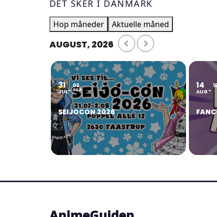
DET SKER I DANMARK
Hop måneder
Aktuelle måned
AUGUST, 2026
31
14
02
1
AUG
JUL
AUG
SEIJOCON 2026
FANC
AnimeGuiden