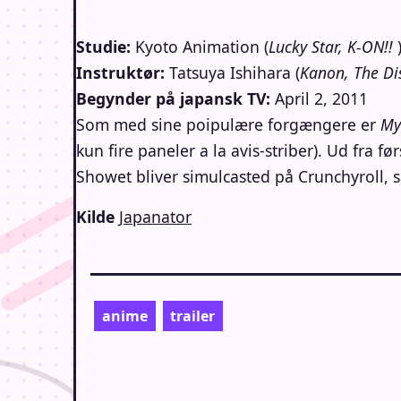
Studie:
Kyoto Animation (
Lucky Star, K-ON!!
Instruktør:
Tatsuya Ishihara (
Kanon, The Di
Begynder på japansk TV:
April 2, 2011
Som med sine poipulære forgængere er
My
kun fire paneler a la avis-striber). Ud fra fø
Showet bliver
simulcasted på Crunchyroll
, 
Kilde
Japanator
anime
trailer