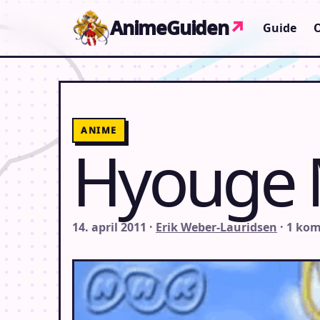
Gå til indhold
AnimeGuiden
↗
Guide
ANIME
Hyouge M
14. april 2011 ·
Erik Weber-Lauridsen
· 1 ko