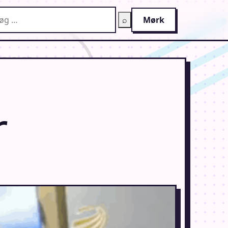
g på AnimeGuiden
⌕
Mørk
r