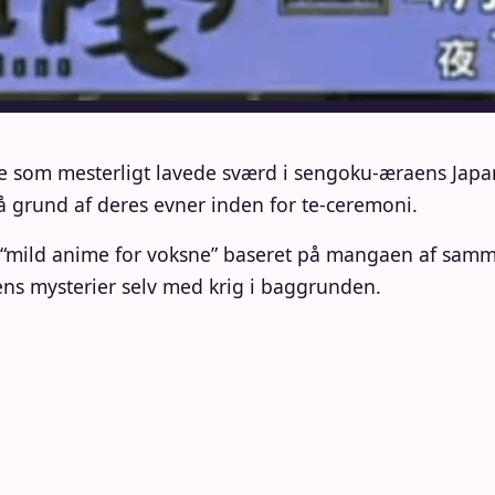
ede som mesterligt lavede sværd i sengoku-æraens Jap
 grund af deres evner inden for te-ceremoni.
en “mild anime for voksne” baseret på mangaen af sa
ens mysterier selv med krig i baggrunden.