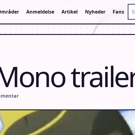
Sø
Områder
Anmeldelse
Artikel
Nyheder
Fans
ono traile
mmentar