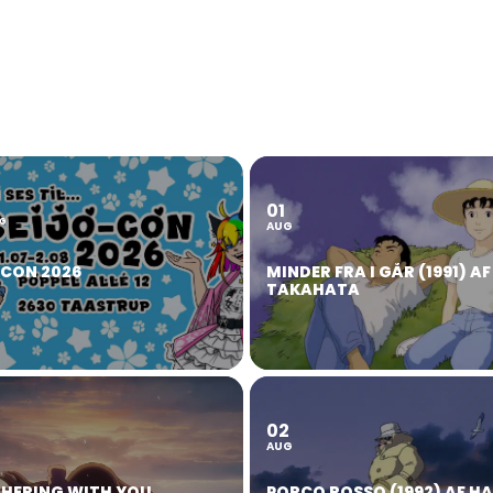
01
2
G
AUG
OCON 2026
MINDER FRA I GÅR (1991) AF
TAKAHATA
02
AUG
HERING WITH YOU
PORCO ROSSO (1992) AF H