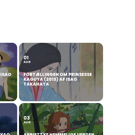
01
AUG
 ISAO
FORTÆLLINGEN OM PRINSESSE
KAGUYA (2013) AF ISAO
TAKAHATA
03
AUG
AYAO
ARRIETTYS HEMMELIGE VERDEN