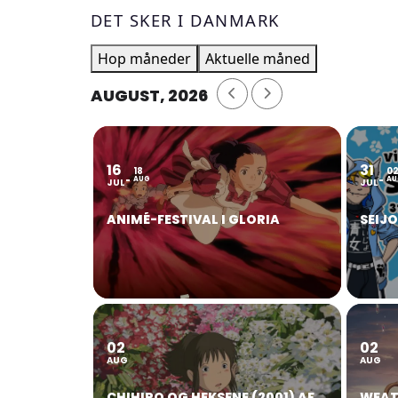
DET SKER I DANMARK
Hop måneder
Aktuelle måned
AUGUST, 2026
16
31
18
0
AUG
AU
JUL
JUL
ANIMÉ-FESTIVAL I GLORIA
SEIJ
02
02
AUG
AUG
CHIHIRO OG HEKSENE (2001) AF
WEAT