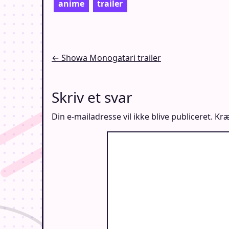
anime
trailer
Indlægsnavigation
← Showa Monogatari trailer
Skriv et svar
Din e-mailadresse vil ikke blive publiceret.
Kræ