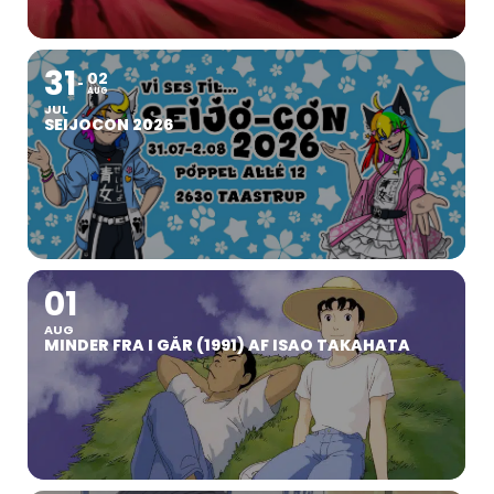
31
02
AUG
JUL
SEIJOCON 2026
01
AUG
MINDER FRA I GÅR (1991) AF ISAO TAKAHATA