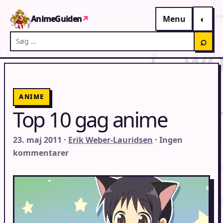
Gå til indhold
AnimeGuiden
↗
Menu
Søg på AnimeGuiden
⌕
ANIME
Top 10 gag anime
23. maj 2011 ·
Erik Weber-Lauridsen
· Ingen
kommentarer