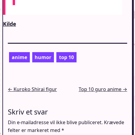
Kilde
anime
humor
top 10
Indlægsnavigation
← Kuroko Shirai figur
Top 10 guro anime →
Skriv et svar
Din e-mailadresse vil ikke blive publiceret.
Krævede
felter er markeret med
*