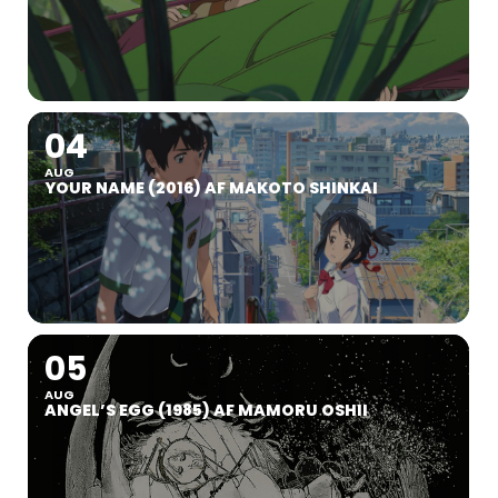
04
AUG
YOUR NAME (2016) AF MAKOTO SHINKAI
05
AUG
ANGEL’S EGG (1985) AF MAMORU OSHII