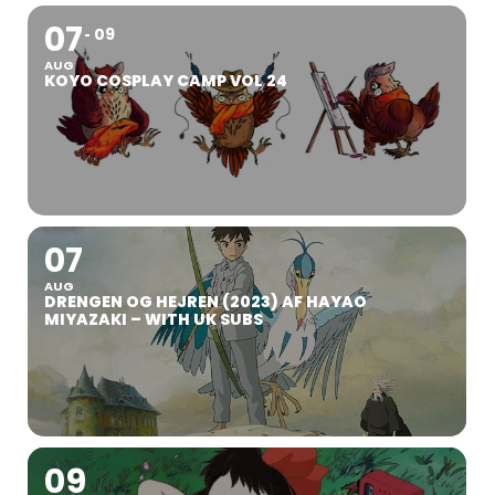
07
09
AUG
KOYO COSPLAY CAMP VOL 24
07
AUG
DRENGEN OG HEJREN (2023) AF HAYAO
MIYAZAKI – WITH UK SUBS
09