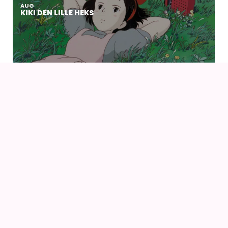
AUG
KIKI DEN LILLE HEKS
09
AUG
KIKI DEN LILLE HEKS (1989) AF HAYAO MIYAZAKI
14
16
AUG
FANCON AARHUS 2026