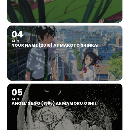
04
AUG
YOUR NAME (2016) AF MAKOTO SHINKAI
05
AUG
ANGEL’S EGG (1985) AF MAMORU OSHII