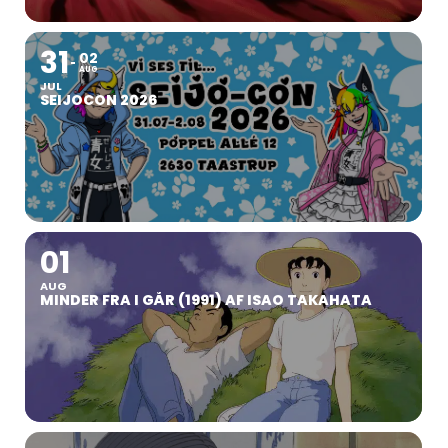
31
02
AUG
JUL
SEIJOCON 2026
01
AUG
MINDER FRA I GÅR (1991) AF ISAO TAKAHATA