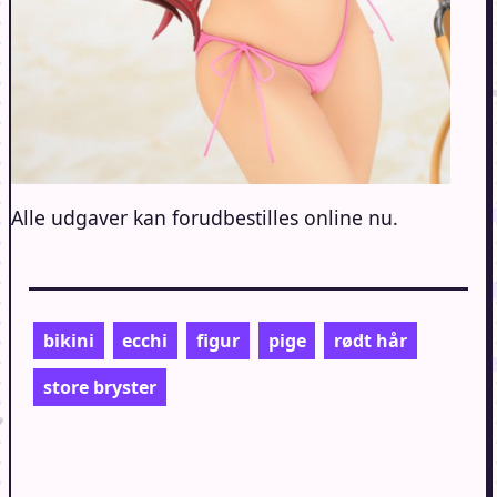
Alle udgaver kan forudbestilles online nu.
bikini
ecchi
figur
pige
rødt hår
store bryster