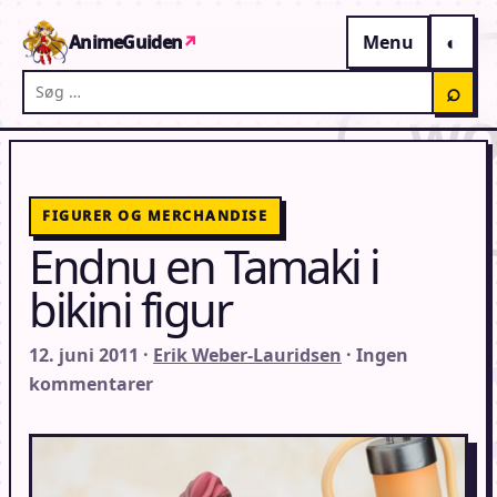
Gå til indhold
AnimeGuiden
↗
Menu
Søg på AnimeGuiden
⌕
FIGURER OG MERCHANDISE
Endnu en Tamaki i
bikini figur
12. juni 2011 ·
Erik Weber-Lauridsen
· Ingen
kommentarer