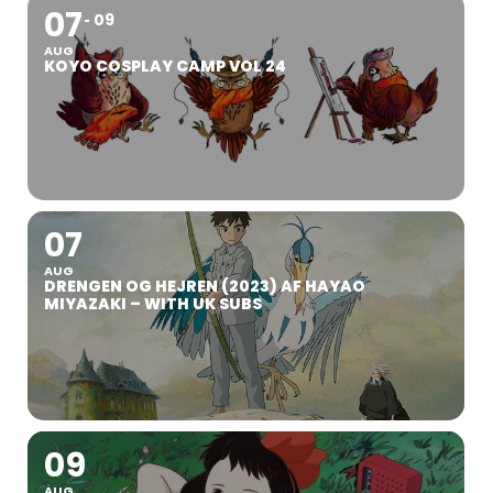
07
09
AUG
KOYO COSPLAY CAMP VOL 24
07
AUG
DRENGEN OG HEJREN (2023) AF HAYAO
MIYAZAKI – WITH UK SUBS
09
AUG