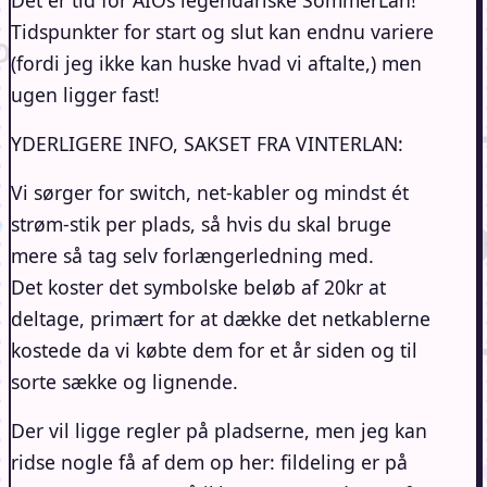
Det er tid for AIOs legendariske SommerLan!
Tidspunkter for start og slut kan endnu variere
(fordi jeg ikke kan huske hvad vi aftalte,) men
ugen ligger fast!
YDERLIGERE INFO, SAKSET FRA VINTERLAN:
Vi sørger for switch, net-kabler og mindst ét
strøm-stik per plads, så hvis du skal bruge
mere så tag selv forlængerledning med.
Det koster det symbolske beløb af 20kr at
deltage, primært for at dække det netkablerne
kostede da vi købte dem for et år siden og til
sorte sække og lignende.
Der vil ligge regler på pladserne, men jeg kan
ridse nogle få af dem op her: fildeling er på