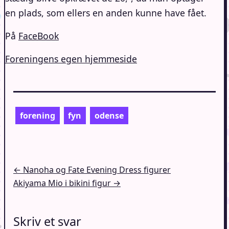
en plads, som ellers en anden kunne have fået.
På
FaceBook
Foreningens egen hjemmeside
forening
fyn
odense
Indlægsnavigation
← Nanoha og Fate Evening Dress figurer
Akiyama Mio i bikini figur →
Skriv et svar