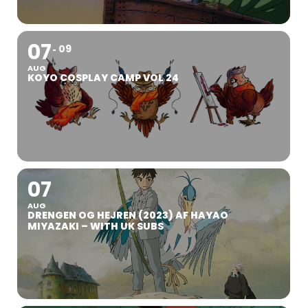
07
09
AUG
KOYO COSPLAY CAMP VOL 24
07
AUG
DRENGEN OG HEJREN (2023) AF HAYAO
MIYAZAKI – WITH UK SUBS