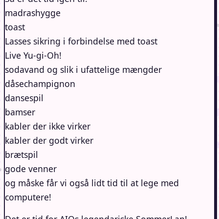
madrashygge
toast
Lasses sikring i forbindelse med toast
Live Yu-gi-Oh!
sodavand og slik i ufattelige mængder
dåsechampignon
dansespil
bamser
kabler der ikke virker
kabler der godt virker
brætspil
gode venner
og måske får vi også lidt tid til at lege med
computere!