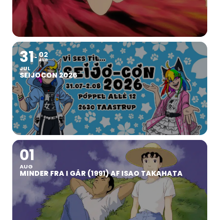
31
02
AUG
JUL
SEIJOCON 2026
01
AUG
MINDER FRA I GÅR (1991) AF ISAO TAKAHATA