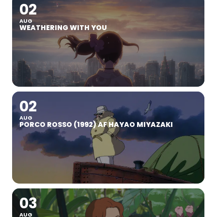
02
AUG
WEATHERING WITH YOU
02
AUG
PORCO ROSSO (1992) AF HAYAO MIYAZAKI
03
AUG