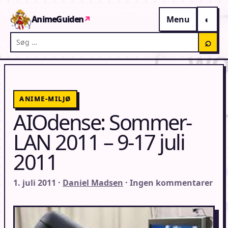
Gå til indhold
AnimeGuiden
↗
Menu
Søg på AnimeGuiden
⌕
ANIME-MILJØ
AIOdense: Sommer-
LAN 2011 – 9-17 juli
2011
1. juli 2011 ·
Daniel Madsen
· Ingen kommentarer