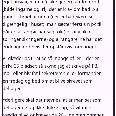
eget ansvar, man må ikke genere andre groft
(både ingame og irl), der er krav om bad 2-3
gange i løbet af ugen (der er badeværelse
tilgængelig i huset), man sætter først sin pc til
når en arrangør har sagt ok (for at vi ikke
springer sikringerne) og arrangørerne har det
endelige ord hvis der opstår tvivl om noget.
Vi glæder os til at se så mange af jer – der er
cirka 35 pladser, så skynd jeg at skrive på FB,
mail eller hiv fat i sekretæren eller formanden
en fredag og bed om at blive skrevet som
deltager.
Yderligere skal det nævnes, at er man sat som
deltagende og ikke dukker op, så vil man
stædig blive opkrævet de 20,-, da man optager