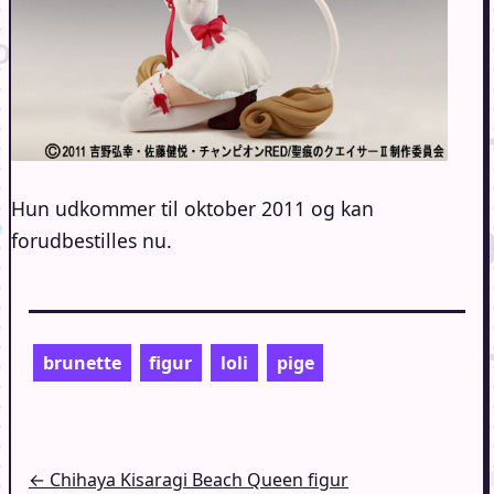
Hun udkommer til oktober 2011 og kan
forudbestilles nu.
brunette
figur
loli
pige
Indlægsnavigation
← Chihaya Kisaragi Beach Queen figur