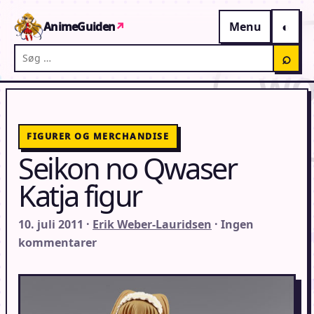
Gå til indhold
AnimeGuiden
↗
Menu
Søg på AnimeGuiden
⌕
FIGURER OG MERCHANDISE
Seikon no Qwaser
Katja figur
10. juli 2011 ·
Erik Weber-Lauridsen
· Ingen
kommentarer