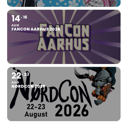
14
16
AUG
FANCON AARHUS 2026
22
23
AUG
NØRDCON 2026