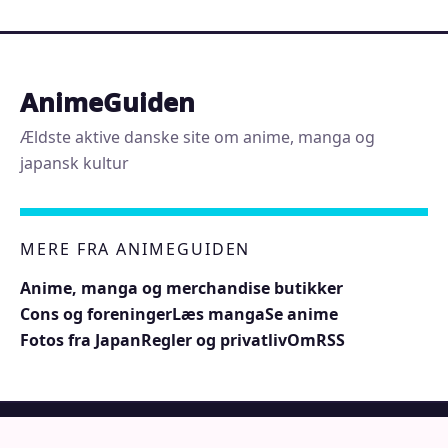
AnimeGuiden
Ældste aktive danske site om anime, manga og
japansk kultur
MERE FRA ANIMEGUIDEN
Anime, manga og merchandise butikker
Cons og foreninger
Læs manga
Se anime
Fotos fra Japan
Regler og privatliv
Om
RSS
© 2026 AnimeGuiden