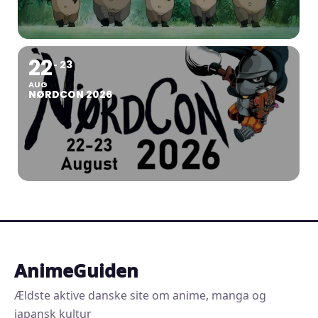
22
23
AUG
NØRDCON 2026
AnimeGuiden
Ældste aktive danske site om anime, manga og
japansk kultur