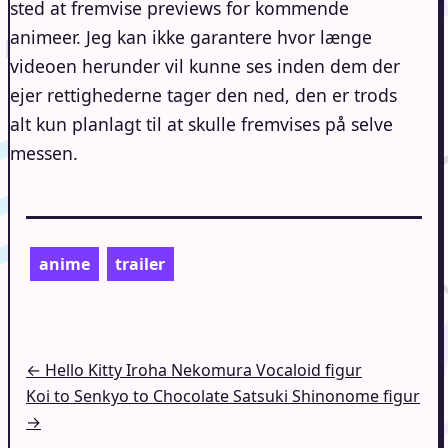
sted at fremvise previews for kommende
animeer. Jeg kan ikke garantere hvor længe
videoen herunder vil kunne ses inden dem der
ejer rettighederne tager den ned, den er trods
alt kun planlagt til at skulle fremvises på selve
messen.
anime
trailer
Indlægsnavigation
← Hello Kitty Iroha Nekomura Vocaloid figur
Koi to Senkyo to Chocolate Satsuki Shinonome figur
→