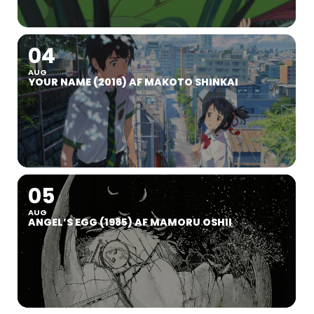
04
AUG
YOUR NAME (2016) AF MAKOTO SHINKAI
05
AUG
ANGEL’S EGG (1985) AF MAMORU OSHII