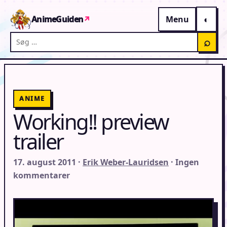
Gå til indhold
AnimeGuiden
↗
Menu
Søg på AnimeGuiden
⌕
ANIME
Working!! preview
trailer
17. august 2011 ·
Erik Weber-Lauridsen
· Ingen
kommentarer