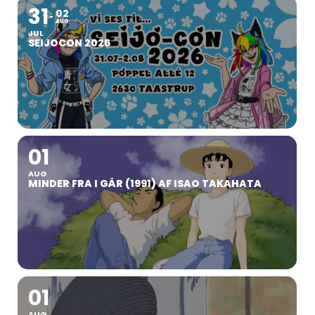
31
02
AUG
JUL
SEIJOCON 2026
01
AUG
MINDER FRA I GÅR (1991) AF ISAO TAKAHATA
01
AUG