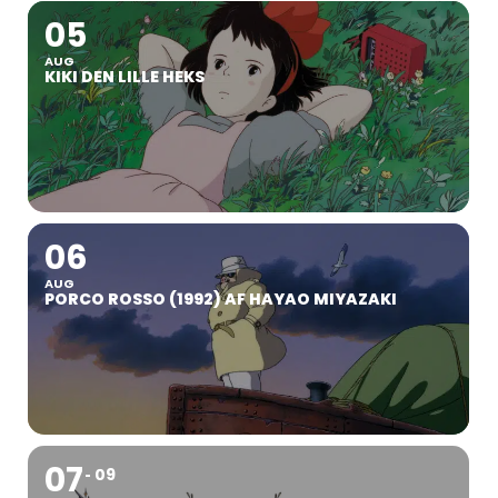
05
AUG
KIKI DEN LILLE HEKS
06
AUG
PORCO ROSSO (1992) AF HAYAO MIYAZAKI
07
09