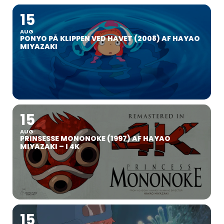
15
AUG
PONYO PÅ KLIPPEN VED HAVET (2008) AF HAYAO
MIYAZAKI
15
AUG
PRINSESSE MONONOKE (1997) AF HAYAO
MIYAZAKI – I 4K
15