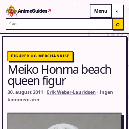
Gå til indhold
AnimeGuiden
↗
Menu
Søg på AnimeGuiden
⌕
FIGURER OG MERCHANDISE
Meiko Honma beach
queen figur
30. august 2011 ·
Erik Weber-Lauridsen
· Ingen
kommentarer