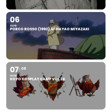
06
AUG
PORCO ROSSO (1992) AF HAYAO MIYAZAKI
07
09
AUG
KOYO COSPLAY CAMP VOL 24