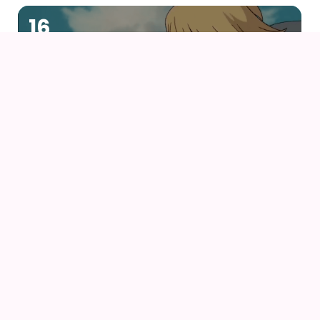
16
AUG
DET LEVENDE SLOT (2004) AF HAYAO MIYAZAKI
17
AUG
MIN NABO TOTORO (1988) AF HAYAO MIYAZAKI
18