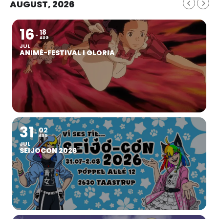
AUGUST, 2026
16
18
AUG
JUL
ANIMÉ-FESTIVAL I GLORIA
31
02
AUG
JUL
SEIJOCON 2026