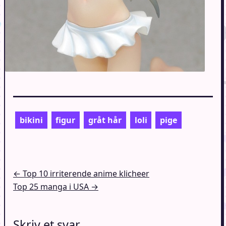
bikini
figur
gråt hår
loli
pige
Indlægsnavigation
← Top 10 irriterende anime klicheer
Top 25 manga i USA →
Skriv et svar