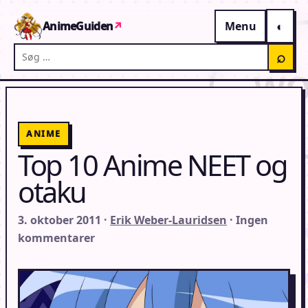
Gå til indhold
AnimeGuiden
↗
Menu
Søg på AnimeGuiden
⌕
ANIME
Top 10 Anime NEET og
otaku
3. oktober 2011 ·
Erik Weber-Lauridsen
· Ingen
kommentarer