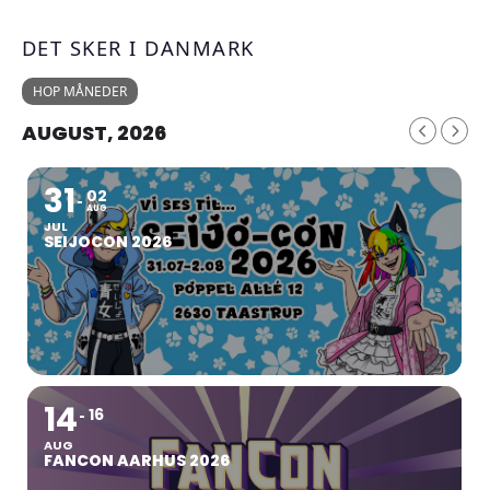
DET SKER I DANMARK
HOP MÅNEDER
AUGUST, 2026
31
02
AUG
JUL
SEIJOCON 2026
14
16
AUG
FANCON AARHUS 2026