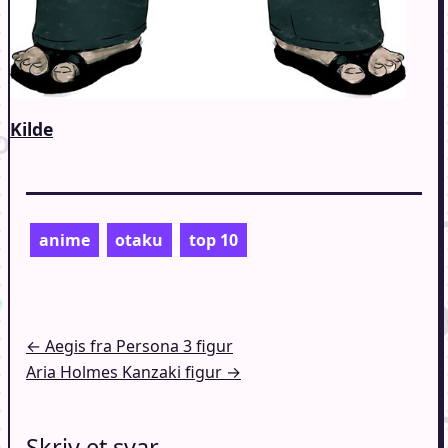
Kilde
anime
otaku
top 10
Indlægsnavigation
← Aegis fra Persona 3 figur
Aria Holmes Kanzaki figur →
Skriv et svar