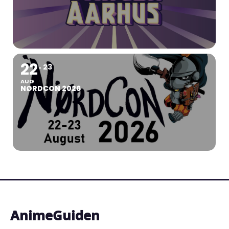
22
23
AUG
NØRDCON 2026
AnimeGuiden