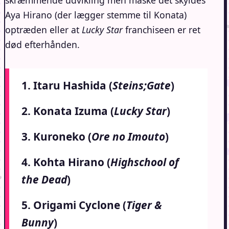
skræmmende udvikling men måske det skyldes
Aya Hirano (der lægger stemme til Konata)
optræden eller at
Lucky Star
franchiseen er ret
død efterhånden.
1. Itaru Hashida (
Steins;Gate
)
2. Konata Izuma (
Lucky Star
)
3. Kuroneko (
Ore no Imouto
)
4. Kohta Hirano (
Highschool of
the Dead
)
5. Origami Cyclone (
Tiger &
Bunny
)