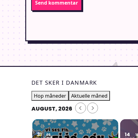
DET SKER I DANMARK
Hop måneder
Aktuelle måned
AUGUST, 2026
31
14
02
1
AUG