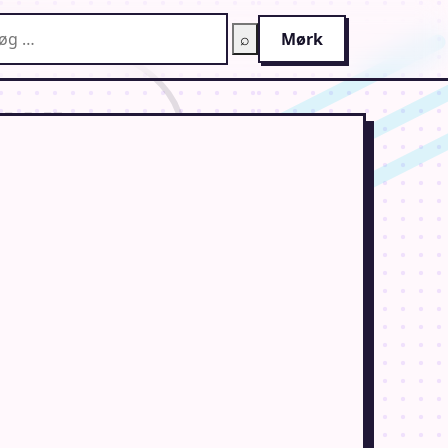
g på AnimeGuiden
⌕
Mørk