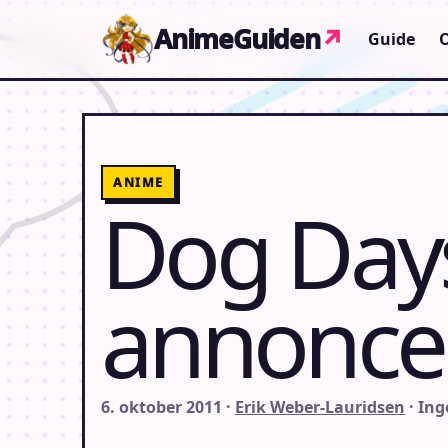
Gå til indhold
AnimeGuiden
↗
Guide
ANIME
Dog Day
annonce
6. oktober 2011 ·
Erik Weber-Lauridsen
· In