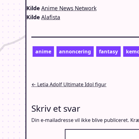
Kilde
Anime News Network
Kilde
Alafista
anime
annoncering
fantasy
kem
Indlægsnavigation
← Letia Adolf Ultimate Idol figur
Skriv et svar
Din e-mailadresse vil ikke blive publiceret.
Kræ