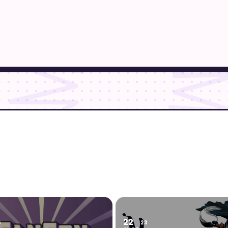
22
6
23