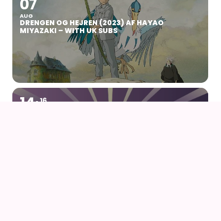
07
AUG
DRENGEN OG HEJREN (2023) AF HAYAO
MIYAZAKI – WITH UK SUBS
14
16
AUG
FANCON AARHUS 2026
14
AUG
AIODENSE – SOMMERFEST I FORMANDENS