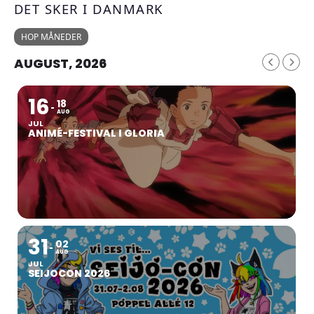
DET SKER I DANMARK
HOP MÅNEDER
AUGUST, 2026
16
18
AUG
JUL
ANIMÉ-FESTIVAL I GLORIA
31
02
AUG
JUL
SEIJOCON 2026