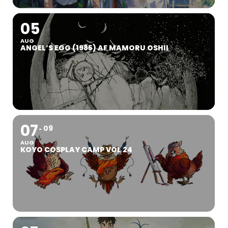
05
AUG
ANGEL’S EGG (1985) AF MAMORU OSHII
07
09
AUG
KOYO COSPLAY CAMP VOL 24