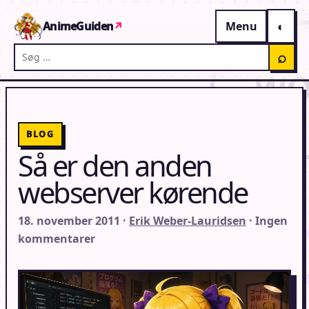
Gå til indhold
AnimeGuiden
↗
Menu
Søg på AnimeGuiden
⌕
BLOG
Så er den anden
webserver kørende
18. november 2011 ·
Erik Weber-Lauridsen
· Ingen
kommentarer