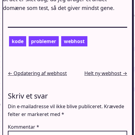
domæne som test, så det giver mindst gene.
kode
problemer
webhost
Indlægsnavigation
← Opdatering af webhost
Helt ny webhost →
Skriv et svar
Din e-mailadresse vil ikke blive publiceret.
Krævede
felter er markeret med
*
Kommentar
*