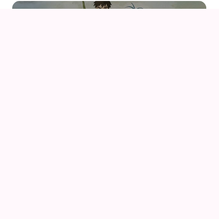
07
AUG
DRENGEN OG HEJREN (2023) AF HAYAO
MIYAZAKI – WITH UK SUBS
09
AUG
KIKI DEN LILLE HEKS
09