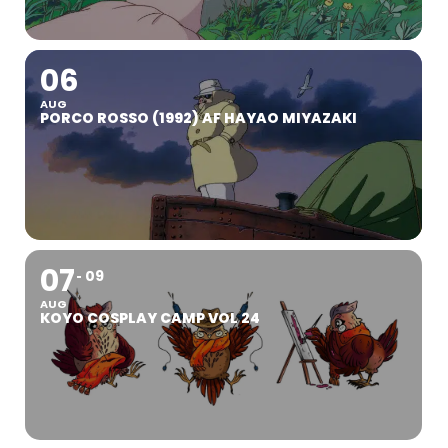
06
AUG
PORCO ROSSO (1992) AF HAYAO MIYAZAKI
07
09
AUG
KOYO COSPLAY CAMP VOL 24