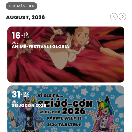
HOP MÅNEDER
AUGUST, 2026
16
18
AUG
JUL
ANIMÉ-FESTIVAL I GLORIA
31
02
AUG
JUL
SEIJOCON 2026