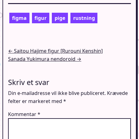
figma
figur
pige
rustning
Indlægsnavigation
← Saitou Hajime figur [Rurouni Kenshin]
Sanada Yukimura nendoroid →
Skriv et svar
Din e-mailadresse vil ikke blive publiceret.
Krævede
felter er markeret med
*
Kommentar
*