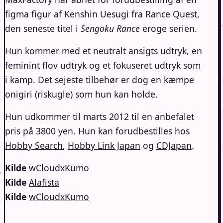
figma figur af Kenshin Uesugi fra Rance Quest,
den seneste titel i
Sengoku Rance
eroge serien.
Hun kommer med et neutralt ansigts udtryk, en
feminint flov udtryk og et fokuseret udtryk som
i kamp. Det sejeste tilbehør er dog en kæmpe
onigiri (riskugle) som hun kan holde.
Hun udkommer til marts 2012 til en anbefalet
pris på 3800 yen. Hun kan forudbestilles hos
Hobby Search
,
Hobby Link Japan
og
CDJapan
.
Kilde
wCloudxKumo
Kilde
Alafista
Kilde
wCloudxKumo