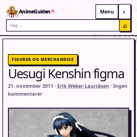
Gå til indhold
AnimeGuiden
↗
Menu
Søg på AnimeGuiden
⌕
FIGURER OG MERCHANDISE
Uesugi Kenshin figma
21. november 2011 ·
Erik Weber-Lauridsen
· Ingen
kommentarer